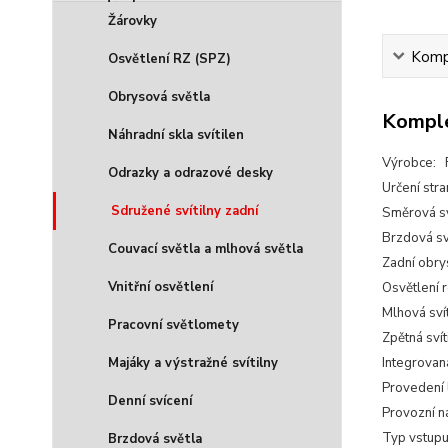
Žárovky
Kompl
Osvětlení RZ (SPZ)
Obrysová světla
Komple
Náhradní skla svítilen
Výrobce: 
Odrazky a odrazové desky
Určení str
Sdružené svítilny zadní
Směrová sv
Brzdová sv
Couvací světla a mlhová světla
Zadní obry
Vnitřní osvětlení
Osvětlení 
Mlhová sví
Pracovní světlomety
Zpětná svít
Majáky a výstražné svítilny
Integrovan
Provedení
Denní svícení
Provozní n
Typ vstupu
Brzdová světla