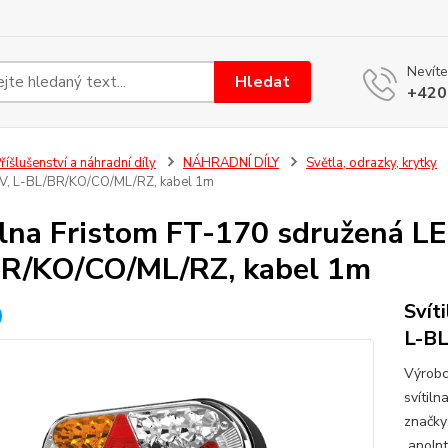
Nevíte
Hledat
+420
říšlušenství a náhradní díly
NÁHRADNÍ DÍLY
Světla, odrazky, krytky
V, L-BL/BR/KO/CO/ML/RZ, kabel 1m
ilna Fristom FT-170 sdružená L
R/KO/CO/ML/RZ, kabel 1m
Svít
L-BL
Výrobc
svítil
značky
anoInt