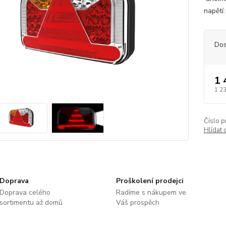
napětí
Dos
1 
1 2
Číslo p
Hlídat 
Doprava
Proškolení prodejci
Doprava celého
Radíme s nákupem ve
sortimentu až domů
Váš prospěch