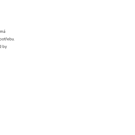
 má
spotřebu.
ž by