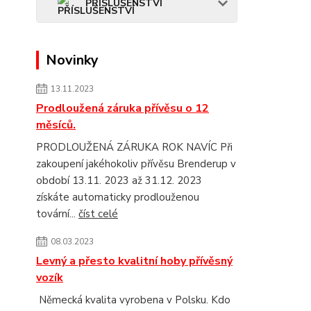
PŘÍSLUŠENSTVÍ
Novinky
13.11.2023
Prodloužená záruka přívěsu o 12
měsíců.
PRODLOUŽENÁ ZÁRUKA ROK NAVÍC Při
zakoupení jakéhokoliv přívěsu Brenderup v
období 13.11. 2023 až 31.12. 2023
získáte automaticky prodlouženou
tovární...
číst celé
08.03.2023
Levný a přesto kvalitní hoby přívěsný
vozík
Německá kvalita vyrobena v Polsku. Kdo