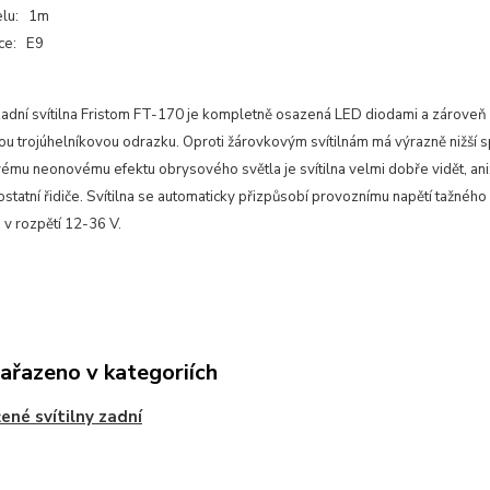
elu: 1m
ce: E9
adní svítilna Fristom FT-170 je kompletně osazená LED diodami a zároveň
ou trojúhelníkovou odrazku. Oproti žárovkovým svítilnám má výrazně nižší 
vému neonovému efektu obrysového světla je svítilna velmi dobře vidět, ani
statní řidiče. Svítilna se automaticky přizpůsobí provoznímu napětí tažného
 v rozpětí 12-36 V.
zařazeno v kategoriích
ené svítilny zadní