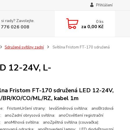
Přihlášení
 si rady? Zavolejte.
0
ks
za
0,00 Kč
 776 026 008
Sdružené svítilny zadní
Svítilna Fristom FT-170 sdružená
ED 12-24V, L-
ilna Fristom FT-170 sdružená LED 12-24V,
/BR/KO/CO/ML/RZ, kabel 1m
e: FristomUrčení strany: leváSměrová svítilna: anoBrzdová
na: anoZadní obrysová svítilna: anoOsvětlení registrační
: anoMlhová svítilna: anoZpětná svítilna (couvačka):
egrovaná odrazka: anoProvedení lampy: LED diodyProvozní