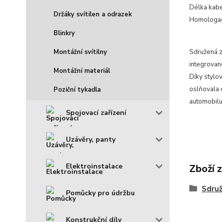
Délka kab
Držáky svítilen a odrazek
Homologa
Blinkry
Montážní svítilny
Sdružená z
integrovan
Montážní materiál
Díky stylo
oslňovala o
Poziční tykadla
automobilu
Spojovací zařízení
Uzávěry, panty
Elektroinstalace
Zboží 
Sdruž
Pomůcky pro údržbu
Konstrukční díly