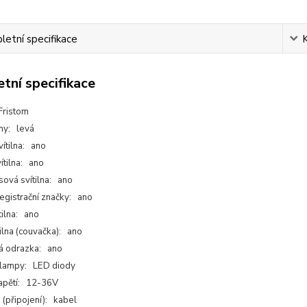
etní specifikace
tní specifikace
Fristom
any: levá
ítilna: ano
ítilna: ano
sová svítilna: ano
registrační značky: ano
tilna: ano
ilna (couvačka): ano
á odrazka: ano
 lampy: LED diody
apětí: 12-36V
 (připojení): kabel