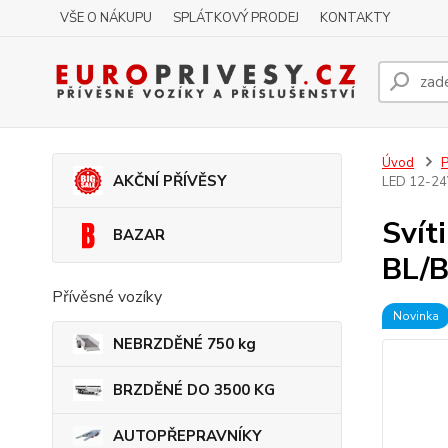
VŠE O NÁKUPU
SPLÁTKOVÝ PRODEJ
KONTAKTY
Úvod
P
AKČNÍ PŘÍVĚSY
LED 12-24
Svít
BAZAR
BL/B
Přívěsné vozíky
Novinka
NEBRZDĚNÉ 750 kg
BRZDĚNÉ DO 3500 KG
AUTOPŘEPRAVNÍKY