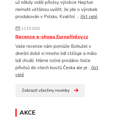
už někdy viděl přívěsy výrobce Neptun
nemohl většinou uvěřit, že jde o výrobek
produkován v Polsku. Kvalitní, ...
číst celé
12.10.2022
Recenze e-shopu Europřívěsy.cz
Vaše recenze nám pomůže Bohužel v
dnešní době si mnoho lidí stěžuje a málo
lidí chválí. Máme ročně prodáno tisíce
přívěsů do všech koutů Česka ale je...
číst
celé
Zobrazit všechny novinky
AKCE