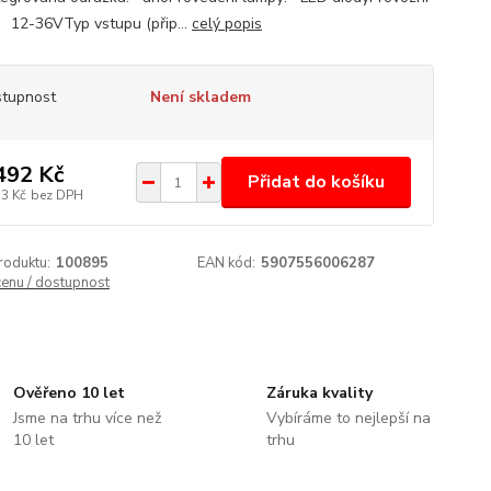
: 12-36VTyp vstupu (přip...
celý popis
tupnost
Není skladem
492 Kč
Přidat do košíku
33 Kč
bez DPH
roduktu:
100895
EAN kód:
5907556006287
cenu / dostupnost
Ověřeno 10 let
Záruka kvality
Jsme na trhu více než
Vybíráme to nejlepší na
10 let
trhu