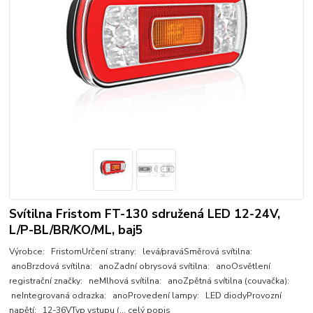
Svítilna Fristom FT-130 sdružená LED 12-24V,
L/P-BL/BR/KO/ML, baj5
Výrobce: FristomUrčení strany: levá/praváSměrová svítilna:
anoBrzdová svítilna: anoZadní obrysová svítilna: anoOsvětlení
registrační značky: neMlhová svítilna: anoZpětná svítilna (couvačka):
neIntegrovaná odrazka: anoProvedení lampy: LED diodyProvozní
napětí: 12-36VTyp vstupu (...
celý popis