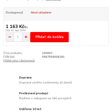
Dostupnost
Není skladem
1 163 Kč
/
ks
961 Kč
bez DPH
Přidat do košíku
Číslo produktu:
100807
EAN kód:
5907556008281
Hlídat cenu / dostupnost
Doprava
Doprava celého sortimentu až domů
Proškolení prodejci
Radíme s nákupem ve Váš prospěch
Ověřeno 10 let