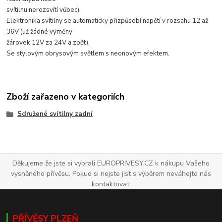
svítilnu nerozsvítí vůbec).
Elektronika svítilny se automaticky přizpůsobí napětí v rozsahu 12 až
36V (už žádné výměny
žárovek 12V za 24V a zpět).
Se stylovým obrysovým světlem s neonovým efektem.
Zboží zařazeno v kategoriích
Sdružené svítilny zadní
Děkujeme že jste si vybrali EUROPRIVESY.CZ k nákupu Vašeho
vysněného přívěsu. Pokud si nejste jist s výběrem neváhejte nás
kontaktovat.
PŘÍVĚSY PLZEŇ