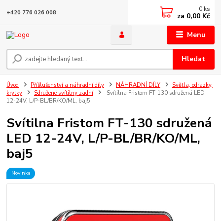
0
ks
+420 776 026 008
za
0,00 Kč
Menu
Hledat
Úvod
Příšlušenství a náhradní díly
NÁHRADNÍ DÍLY
Světla, odrazky,
krytky
Sdružené svítilny zadní
Svítilna Fristom FT-130 sdružená LED
12-24V, L/P-BL/BR/KO/ML, baj5
Svítilna Fristom FT-130 sdružená
LED 12-24V, L/P-BL/BR/KO/ML,
baj5
Novinka