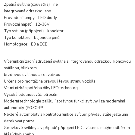
Zpětná svítilna (couvačka): ne
Integrovaná odrazka: ano
Provedení lampy: LED diody
Provozní napětí: 12-36V
Typ vstupu (připojení): konektor
Typ konektoru: bajonet 5 pinů
Homologace: E9 a ECE
Vícefunkční zadní sdružená svítilna s integrovanou odrazkou, koncovou
svítilnou, blinkrem,
brzdovou svítilnou a couvačkou.
Určená pro montáž na pravou i levou stranu vozidla.
Velmi nízká spotřeba díky LED technologii.
Vysoká odolnost vůči otřesům.
Moderní technologie zajišťují správnou funkci svítilny i za moderními
automobily. (POZOR!!!
Některé automobily s kontrolou funkce svítilen přívěsu stále ještě umí
detekovat pouze
žárovkové svítilny a v případě připojení LED svítilen s malým odběrem
hlásí chybu nebo