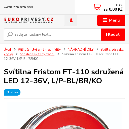
0
ks
+420 776 026 008
za
0,00 Kč
Menu
Hledat
Úvod
Příšlušenství a náhradní díly
NÁHRADNÍ DÍLY
Světla, odrazky,
krytky
Sdružené svítilny zadní
Svítilna Fristom FT-110 sdružená LED
12-36V, L/P-BL/BR/KO
Svítilna Fristom FT-110 sdružená
LED 12-36V, L/P-BL/BR/KO
Novinka