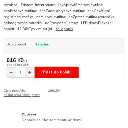
Výrobce: FristomUrčení strany: levá/praváSměrová svítilna:
anoBrzdová svítilna: anoZadní obrysová svítilna: anoOsvětlení
registrační značky: neMlhová svítilna: neZpětná svítilna (couvačka):
neIntegrovaná odrazka: neProvedení lampy: LED diodyProvozní
napětí: 12-36VTyp vstupu (př...
celý popis
Dostupnost
Skladem
816 Kč
/
ks
674 Kč
bez DPH
Přidat do košíku
Číslo produktu:
100134
Hlídat cenu / dostupnost
Doprava
Doprava celého sortimentu až domů