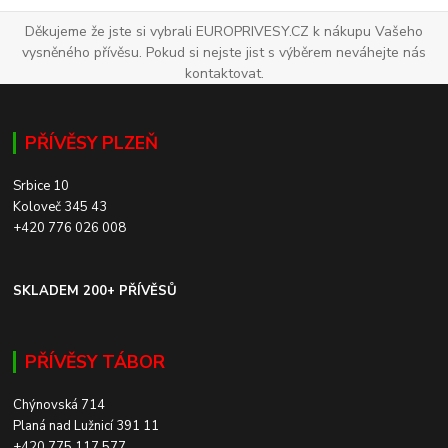
Děkujeme že jste si vybrali EUROPRIVESY.CZ k nákupu Vašeho
vysněného přívěsu. Pokud si nejste jist s výběrem neváhejte nás
kontaktovat.
PŘÍVĚSY PLZEŇ
Srbice 10
Koloveč 345 43
+420 776 026 008
SKLADEM 200+ PŘÍVĚSŮ
PŘÍVĚSY TÁBOR
Chýnovská 714
Planá nad Lužnicí 391 11
+420 775 117 577