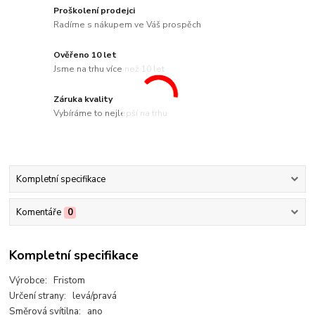
Proškolení prodejci
Radíme s nákupem ve Váš prospěch
Ověřeno 10 let
Jsme na trhu více než 10 let
Záruka kvality
Vybíráme to nejlepší na trhu
Kompletní specifikace
Komentáře
0
Kompletní specifikace
Výrobce: Fristom
Určení strany: levá/pravá
Směrová svítilna: ano