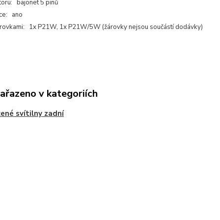
oru: bajonet 5 pinů
ce: ano
árovkami: 1x P21W, 1x P21W/5W (žárovky nejsou součástí dodávky)
zařazeno v kategoriích
ené svítilny zadní