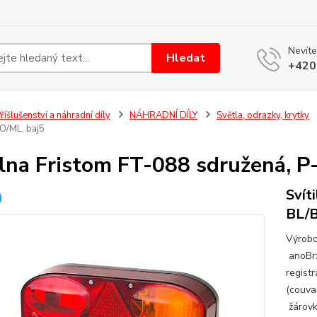
Nevíte
Hledat
+420
říšlušenství a náhradní díly
NÁHRADNÍ DÍLY
Světla, odrazky, krytky
O/ML, baj5
ilna Fristom FT-088 sdružená, 
Svít
BL/B
Výrobc
anoBrz
regist
(couva
žárovk