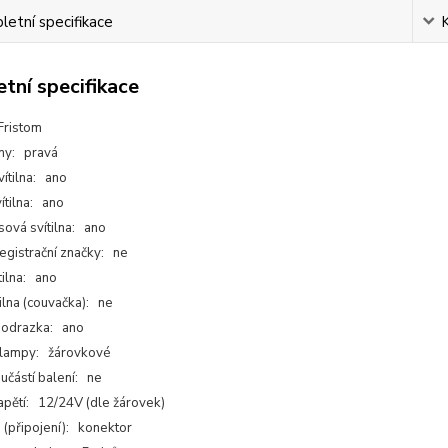
etní specifikace
tní specifikace
Fristom
any: pravá
ítilna: ano
ítilna: ano
sová svítilna: ano
registrační značky: ne
tilna: ano
ilna (couvačka): ne
 odrazka: ano
 lampy: žárovkové
učástí balení: ne
apětí: 12/24V (dle žárovek)
 (připojení): konektor