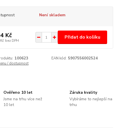
tupnost
Není skladem
4 Kč
Přidat do košíku
 Kč
bez DPH
roduktu:
100623
EAN kód:
5907556002524
cenu / dostupnost
Ověřeno 10 let
Záruka kvality
Jsme na trhu více než
Vybíráme to nejlepší na
10 let
trhu