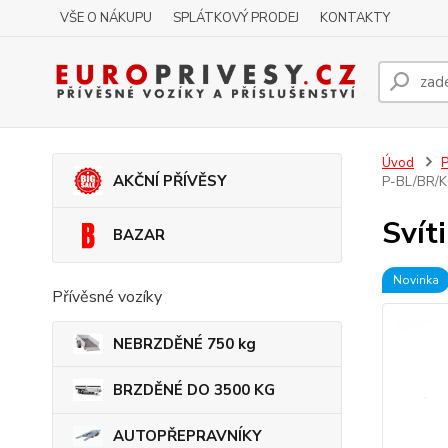
VŠE O NÁKUPU
SPLÁTKOVÝ PRODEJ
KONTAKTY
Úvod
P
AKČNÍ PŘÍVĚSY
P-BL/BR/K
Svít
BAZAR
Novinka
Přívěsné vozíky
NEBRZDĚNÉ 750 kg
BRZDĚNÉ DO 3500 KG
AUTOPŘEPRAVNÍKY