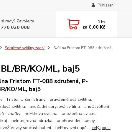
Přihlášení
 si rady? Zavolejte.
0
ks
za
0,00 Kč
 776 026 008
Sdružené svítilny zadní
Svítilna Fristom FT-088 sdružená,
P-BL/BR/KO/ML, baj5
ilna Fristom FT-088 sdružená, P-
R/KO/ML, baj5
e: FristomUrčení strany: praváSměrová svítilna:
dová svítilna: anoZadní obrysová svítilna: anoOsvětlení
rační značky: neMlhová svítilna: anoZpětná svítilna
čka): neIntegrovná odrazka: anoProvedení lampy:
ovéŽárovky součástí balení: neProvozní napět...
celý popis