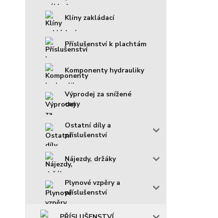
Klíny zakládací
Příslušenství k plachtám
Komponenty hydrauliky
Výprodej za snížené
ceny
Ostatní díly a
příslušenství
Nájezdy, držáky
Plynové vzpěry a
příslušenství
PŘÍSLUŠENSTVÍ