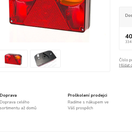
Dos
40
334
Číslo p
Hlídat 
Doprava
Proškolení prodejci
Doprava celého
Radíme s nákupem ve
sortimentu až domů
Váš prospěch