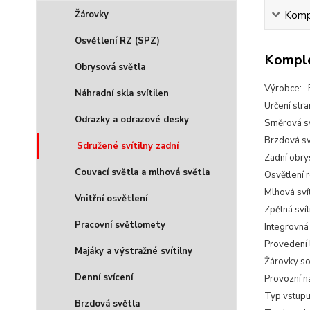
Žárovky
Kompl
Osvětlení RZ (SPZ)
Komple
Obrysová světla
Výrobce: 
Náhradní skla svítilen
Určení str
Odrazky a odrazové desky
Směrová sv
Brzdová sv
Sdružené svítilny zadní
Zadní obry
Couvací světla a mlhová světla
Osvětlení 
Mlhová sví
Vnitřní osvětlení
Zpětná svít
Pracovní světlomety
Integrovná
Provedení
Majáky a výstražné svítilny
Žárovky so
Denní svícení
Provozní n
Typ vstupu
Brzdová světla