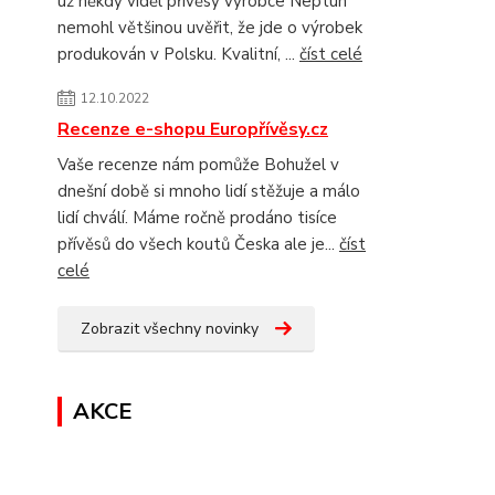
už někdy viděl přívěsy výrobce Neptun
nemohl většinou uvěřit, že jde o výrobek
produkován v Polsku. Kvalitní, ...
číst celé
12.10.2022
Recenze e-shopu Europřívěsy.cz
Vaše recenze nám pomůže Bohužel v
dnešní době si mnoho lidí stěžuje a málo
lidí chválí. Máme ročně prodáno tisíce
přívěsů do všech koutů Česka ale je...
číst
celé
Zobrazit všechny novinky
AKCE