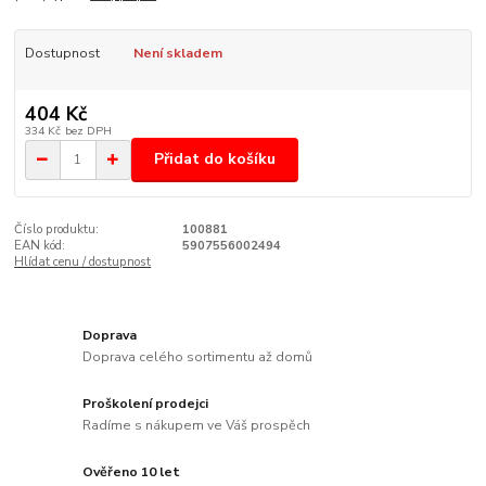
Dostupnost
Není skladem
404 Kč
334 Kč
bez DPH
Přidat do košíku
Číslo produktu:
100881
EAN kód:
5907556002494
Hlídat cenu / dostupnost
Doprava
Doprava celého sortimentu až domů
Proškolení prodejci
Radíme s nákupem ve Váš prospěch
Ověřeno 10 let