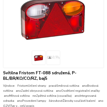
Svítilna Fristom FT-088 sdružená, P-
BL/BR/KO/CO/RZ, baj5
Výrobce: FristomUrčení strany: praváSměrová svítilna: anoBrzdová
svítilna: anoZadní obrysová svítilna: anoOsvětlení registrační značky:
anoMlhová svítilna: neZpětná svítilna (couvačka): anoIntegrovaná
odrazka: anoProvedení lampy: žárovkovéŽárovky součástí balení: ano
(12V)Typ v...
celý popis