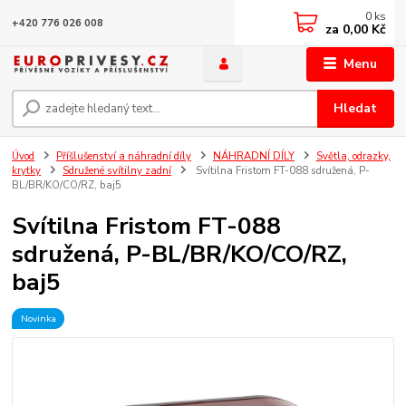
0
ks
+420 776 026 008
za
0,00 Kč
Menu
Hledat
Úvod
Příšlušenství a náhradní díly
NÁHRADNÍ DÍLY
Světla, odrazky,
krytky
Sdružené svítilny zadní
Svítilna Fristom FT-088 sdružená, P-
BL/BR/KO/CO/RZ, baj5
Svítilna Fristom FT-088
sdružená, P-BL/BR/KO/CO/RZ,
baj5
Novinka