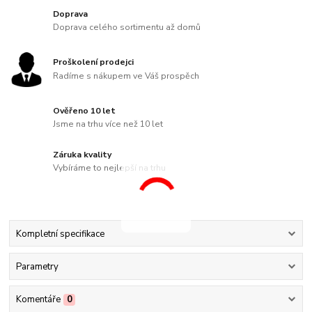
Doprava
Doprava celého sortimentu až domů
Proškolení prodejci
Radíme s nákupem ve Váš prospěch
Ověřeno 10 let
Jsme na trhu více než 10 let
Záruka kvality
Vybíráme to nejlepší na trhu
Kompletní specifikace
Parametry
Komentáře
0