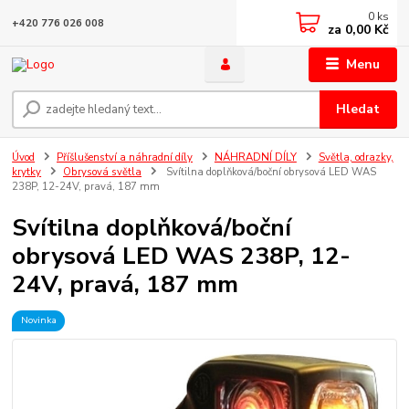
0
ks
+420 776 026 008
za
0,00 Kč
Menu
Hledat
Úvod
Příšlušenství a náhradní díly
NÁHRADNÍ DÍLY
Světla, odrazky,
krytky
Obrysová světla
Svítilna doplňková/boční obrysová LED WAS
238P, 12-24V, pravá, 187 mm
Svítilna doplňková/boční
obrysová LED WAS 238P, 12-
24V, pravá, 187 mm
Novinka