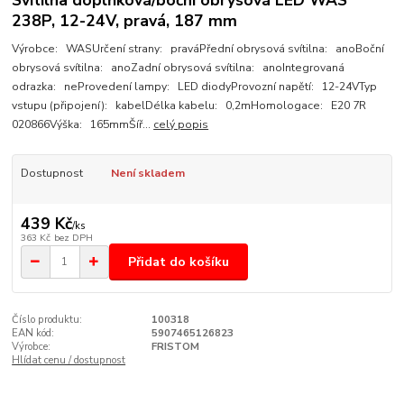
Svítilna doplňková/boční obrysová LED WAS
238P, 12-24V, pravá, 187 mm
Výrobce: WASUrčení strany: praváPřední obrysová svítilna: anoBoční
obrysová svítilna: anoZadní obrysová svítilna: anoIntegrovaná
odrazka: neProvedení lampy: LED diodyProvozní napětí: 12-24VTyp
vstupu (připojení): kabelDélka kabelu: 0,2mHomologace: E20 7R
020866Výška: 165mmŠíř...
celý popis
Dostupnost
Není skladem
439 Kč
/
ks
363 Kč
bez DPH
Přidat do košíku
Číslo produktu:
100318
EAN kód:
5907465126823
Výrobce:
FRISTOM
Hlídat cenu / dostupnost