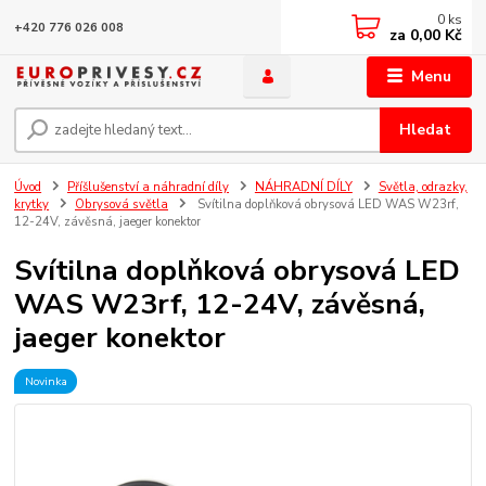
0
ks
+420 776 026 008
za
0,00 Kč
Menu
Hledat
Úvod
Příšlušenství a náhradní díly
NÁHRADNÍ DÍLY
Světla, odrazky,
krytky
Obrysová světla
Svítilna doplňková obrysová LED WAS W23rf,
12-24V, závěsná, jaeger konektor
Svítilna doplňková obrysová LED
WAS W23rf, 12-24V, závěsná,
jaeger konektor
Novinka