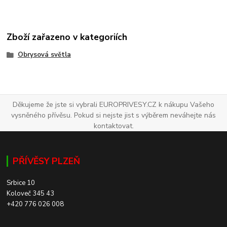
Zboží zařazeno v kategoriích
Obrysová světla
Děkujeme že jste si vybrali EUROPRIVESY.CZ k nákupu Vašeho
vysněného přívěsu. Pokud si nejste jist s výběrem neváhejte nás
kontaktovat.
PŘÍVĚSY PLZEŇ
Srbice 10
Koloveč 345 43
+420 776 026 008