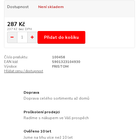
Dostupnost
Není skladem
287 Kč
237 Kč
bez DPH
Přidat do košíku
Číslo produktu:
100456
EAN kód:
5901323104930
Výrobce:
FRISTOM
Hlídat cenu / dostupnost
Doprava
Doprava celého sortimentu až domů
Proškolení prodejci
Radíme s nákupem ve Váš prospěch
Ověřeno 10 let
Jsme na trhu více než 10 let