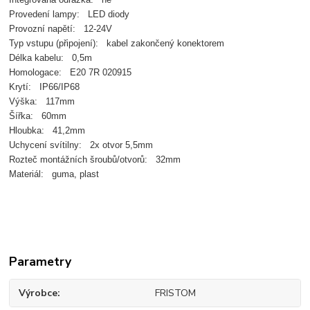
Provedení lampy: LED diody
Provozní napětí: 12-24V
Typ vstupu (připojení): kabel zakončený konektorem
Délka kabelu: 0,5m
Homologace: E20 7R 020915
Krytí: IP66/IP68
Výška: 117mm
Šířka: 60mm
Hloubka: 41,2mm
Uchycení svítilny: 2x otvor 5,5mm
Rozteč montážních šroubů/otvorů: 32mm
Materiál: guma, plast
Parametry
Výrobce
FRISTOM