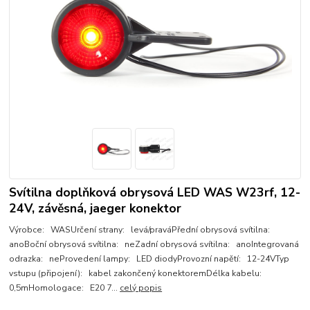
Svítilna doplňková obrysová LED WAS W23rf, 12-
24V, závěsná, jaeger konektor
Výrobce: WASUrčení strany: levá/praváPřední obrysová svítilna:
anoBoční obrysová svítilna: neZadní obrysová svítilna: anoIntegrovaná
odrazka: neProvedení lampy: LED diodyProvozní napětí: 12-24VTyp
vstupu (připojení): kabel zakončený konektoremDélka kabelu:
0,5mHomologace: E20 7...
celý popis