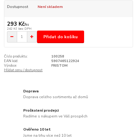
Dostupnost
Není skladem
293 Kč
/
ks
242 Kč
bez DPH
Přidat do košíku
Číslo produktu:
100258
EAN kód:
5907465122924
Výrobce:
FRISTOM
Hlídat cenu / dostupnost
Doprava
Doprava celého sortimentu až domů
Proškolení prodejci
Radíme s nákupem ve Váš prospěch
Ověřeno 10 let
Jsme na trhu více než 10 let