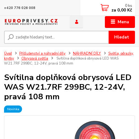
0
ks
+420 776 026 008
za
0,00 Kč
Menu
Hledat
Úvod
Příšlušenství a náhradní díly
NÁHRADNÍ DÍLY
Světla, odrazky,
krytky
Obrysová světla
Svítilna doplňková obrysová LED WAS
W21.7RF 299BC, 12-24V, pravá 108 mm
Svítilna doplňková obrysová LED
WAS W21.7RF 299BC, 12-24V,
pravá 108 mm
Novinka