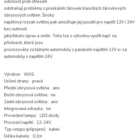
odolnost proti otřesům
odstraňují problémy s praskáním žárovek klasických žárovkových
obrysových svítilen. Široký
napěťový rozsah svítilny pak umožňuje její použití pro napětí 12V i 24V
bez nutnosti
jakýchkoliv úprav a změn. Toho lze s výhodou využít např. na
přívěsech, které jsou
provozovány za tažnými automobily s palubním napětím 12V a i za
automobily s napětím 24V.
Výrobce: WAS
Určení strany: pravá
Přední obrysová svítilna: ano
Boční obrysová svítilna: ne
Zadní obrysová svítilna: ano
Integrovaná odrazka: ne
Provedení lampy: LED diody
Provozní napětí: 12-24V
Typ vstupu (připojení): kabel
Délka kabelu: 0,1m