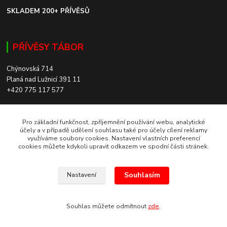
SKLADEM 200+ PŘÍVĚSŮ
PŘÍVĚSY TÁBOR
Chýnovská 714
Planá nad Lužnicí 391 11
+420 775 117 577
SKLADEM 200+ PŘÍVĚSŮ
Pro základní funkčnost, zpříjemnění používání webu, analytické
účely a v případě udělení souhlasu také pro účely cílení reklamy
využíváme soubory cookies. Nastavení vlastních preferencí
ROZVOZ PO CELÉ ČR
cookies můžete kdykoli upravit odkazem ve spodní části stránek.
Souhlasím
Nastavení
Europrivesy.cz 2021
Souhlas můžete odmítnout
zde
.
Vytvořeno na
Eshop-rychle.cz