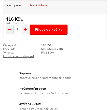
Dostupnost
Není skladem
416 Kč
/
ks
344 Kč
bez DPH
Přidat do košíku
Číslo produktu:
100156
EAN kód:
5901323117886
Výrobce:
FRISTOM
Hlídat cenu / dostupnost
Doprava
Doprava celého sortimentu až domů
Proškolení prodejci
Radíme s nákupem ve Váš prospěch
Ověřeno 10 let
Jsme na trhu více než 10 let