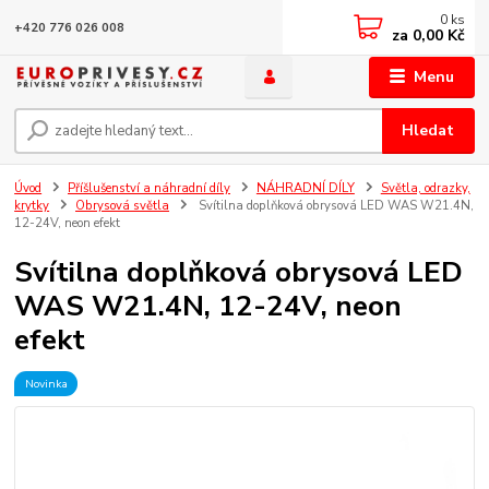
0
ks
+420 776 026 008
za
0,00 Kč
Menu
Hledat
Úvod
Příšlušenství a náhradní díly
NÁHRADNÍ DÍLY
Světla, odrazky,
krytky
Obrysová světla
Svítilna doplňková obrysová LED WAS W21.4N,
12-24V, neon efekt
Svítilna doplňková obrysová LED
WAS W21.4N, 12-24V, neon
efekt
Novinka