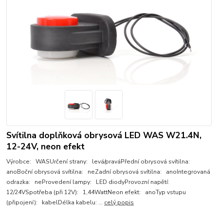
Svítilna doplňková obrysová LED WAS W21.4N,
12-24V, neon efekt
Výrobce: WASUrčení strany: levá/praváPřední obrysová svítilna:
anoBoční obrysová svítilna: neZadní obrysová svítilna: anoIntegrovaná
odrazka: neProvedení lampy: LED diodyProvozní napětí:
12/24VSpotřeba (při 12V): 1,44WattNeon efekt: anoTyp vstupu
(připojení): kabelDélka kabelu: ...
celý popis