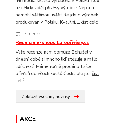
Německá kvalita vyrobena v Polsku. Kdo
už někdy viděl přívěsy výrobce Neptun
nemohl většinou uvěřit, že jde o výrobek
produkován v Polsku. Kvalitní, ...
číst celé
12.10.2022
Recenze e-shopu Europřívěsy.cz
Vaše recenze nám pomůže Bohužel v
dnešní době si mnoho lidí stěžuje a málo
lidí chválí. Máme ročně prodáno tisíce
přívěsů do všech koutů Česka ale je...
číst
celé
Zobrazit všechny novinky
AKCE