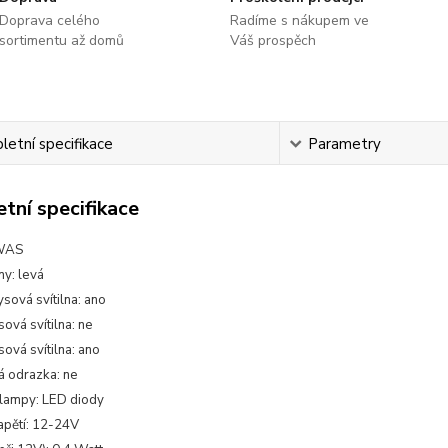
Doprava celého
Radíme s nákupem ve
sortimentu až domů
Váš prospěch
etní specifikace
Parametry
tní specifikace
 WAS
ny: levá
sová svítilna: ano
ová svítilna: ne
ová svítilna: ano
á odrazka: ne
lampy: LED diody
apětí: 12-24V