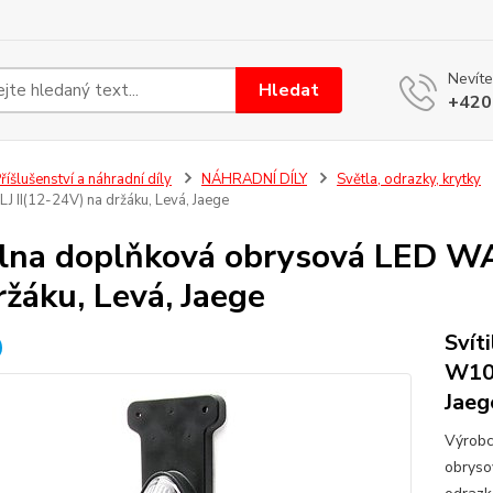
Nevíte
Hledat
+420
říšlušenství a náhradní díly
NÁHRADNÍ DÍLY
Světla, odrazky, krytky
 II(12-24V) na držáku, Levá, Jaege
ilna doplňková obrysová LED W
ržáku, Levá, Jaege
Svít
W107
Jaeg
Výrobc
obryso