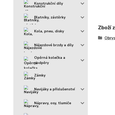
Konstrukční díly
Blatníky, zástěrky
Zboží 
Kola, pneu, disky
Obrys
Nájezdové brzdy a díly
Opěrná kolečka a
podpěry
Zámky
Navijáky a příslušenství
Nápravy, osy, tlumiče