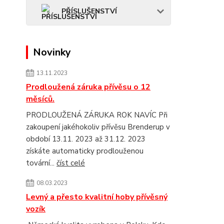
PŘÍSLUŠENSTVÍ
Novinky
13.11.2023
Prodloužená záruka přívěsu o 12
měsíců.
PRODLOUŽENÁ ZÁRUKA ROK NAVÍC Při
zakoupení jakéhokoliv přívěsu Brenderup v
období 13.11. 2023 až 31.12. 2023
získáte automaticky prodlouženou
tovární...
číst celé
08.03.2023
Levný a přesto kvalitní hoby přívěsný
vozík