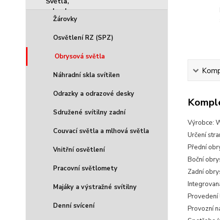
Žárovky
Osvětlení RZ (SPZ)
Obrysová světla
Kompl
Náhradní skla svítilen
Odrazky a odrazové desky
Komple
Sdružené svítilny zadní
Výrobce:
Couvací světla a mlhová světla
Určení stra
Přední obry
Vnitřní osvětlení
Boční obrys
Pracovní světlomety
Zadní obrys
Integrovan
Majáky a výstražné svítilny
Provedení 
Denní svícení
Provozní n