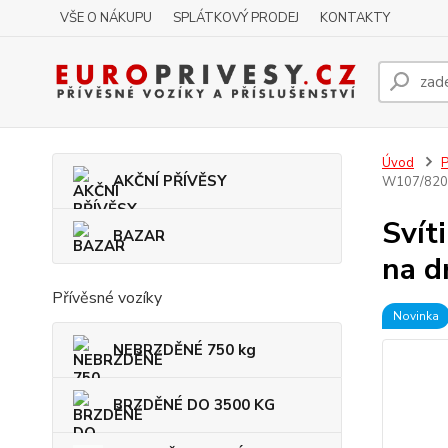
VŠE O NÁKUPU
SPLÁTKOVÝ PRODEJ
KONTAKTY
Úvod
P
AKČNÍ PŘÍVĚSY
W107/820LJ
Svít
BAZAR
na d
Přívěsné vozíky
Novinka
NEBRZDĚNÉ 750 kg
BRZDĚNÉ DO 3500 KG