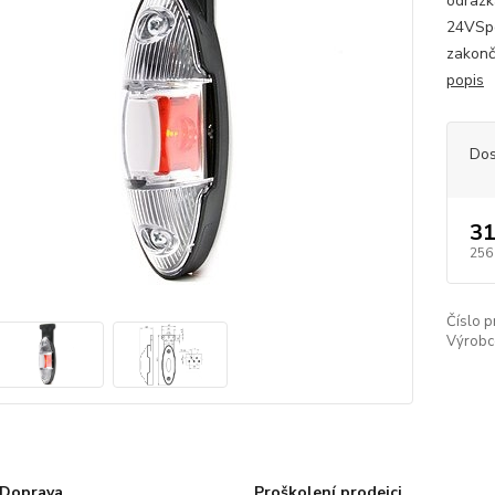
odrazk
24VSpo
zakonč
popis
Dos
31
256
Číslo p
Výrobc
Doprava
Proškolení prodejci