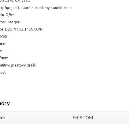
při 12V): 0,4 Watt
 (připojení): kabel zakončený konektorem
lu: 0,5m
oru: Jaeger
e: E20 7R 02 1455 00/R
/IP68
0mm
mm
38mm
ítilny: plastový držák
last
etry
ce
FRISTOM