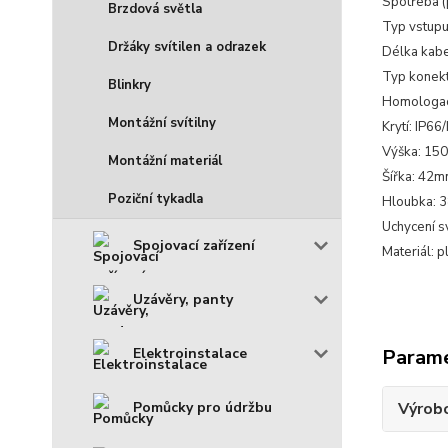
Spotřeba (
Brzdová světla
Typ vstupu
Držáky svítilen a odrazek
Délka kabe
Typ konekt
Blinkry
Homologac
Montážní svítilny
Krytí: IP66
Výška: 15
Montážní materiál
Šířka: 42
Poziční tykadla
Hloubka: 
Uchycení sv
Spojovací zařízení
Materiál: p
Uzávěry, panty
Param
Elektroinstalace
Výrob
Pomůcky pro údržbu