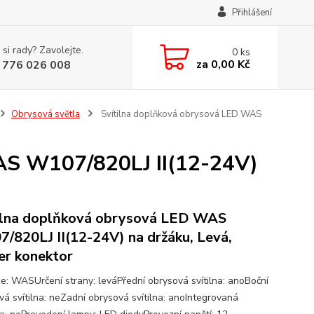
Přihlášení
 si rady? Zavolejte.
0
ks
za
0,00 Kč
 776 026 008
Obrysová světla
Svítilna doplňková obrysová LED WAS
AS W107/820LJ II(12-24V)
ilna doplňková obrysová LED WAS
/820LJ II(12-24V) na držáku, Levá,
er konektor
e: WASUrčení strany: leváPřední obrysová svítilna: anoBoční
vá svítilna: neZadní obrysová svítilna: anoIntegrovaná