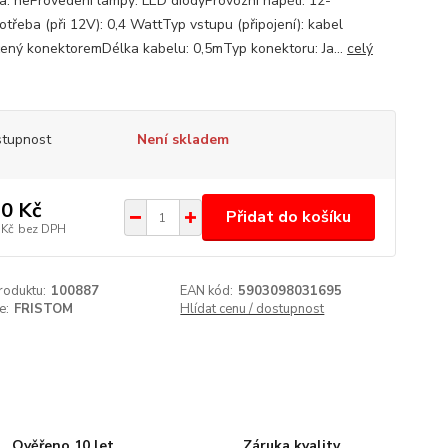
a: neProvedení lampy: LED diodyProvozní napětí: 12-
třeba (při 12V): 0,4 WattTyp vstupu (připojení): kabel
ený konektoremDélka kabelu: 0,5mTyp konektoru: Ja...
celý
tupnost
Není skladem
0 Kč
Přidat do košíku
 Kč
bez DPH
roduktu:
100887
EAN kód:
5903098031695
e:
FRISTOM
Hlídat cenu / dostupnost
Ověřeno 10 let
Záruka kvality