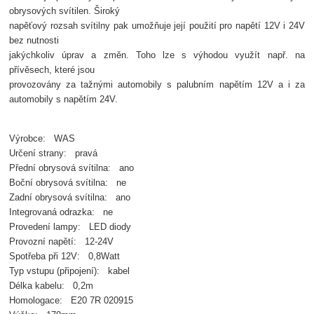
obrysových svítilen. Široký
napěťový rozsah svítilny pak umožňuje její použití pro napětí 12V i 24V
bez nutnosti
jakýchkoliv úprav a změn. Toho lze s výhodou využít např. na
přívěsech, které jsou
provozovány za tažnými automobily s palubním napětím 12V a i za
automobily s napětím 24V.
Výrobce: WAS
Určení strany: pravá
Přední obrysová svítilna: ano
Boční obrysová svítilna: ne
Zadní obrysová svítilna: ano
Integrovaná odrazka: ne
Provedení lampy: LED diody
Provozní napětí: 12-24V
Spotřeba při 12V: 0,8Watt
Typ vstupu (připojení): kabel
Délka kabelu: 0,2m
Homologace: E20 7R 020915