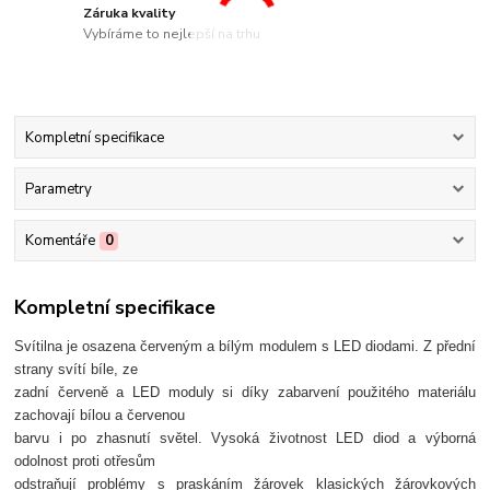
Záruka kvality
Vybíráme to nejlepší na trhu
Kompletní specifikace
Parametry
Komentáře
0
Kompletní specifikace
Svítilna je osazena červeným a bílým modulem s LED diodami. Z přední
strany svítí bíle, ze
zadní červeně a LED moduly si díky zabarvení použitého materiálu
zachovají bílou a červenou
barvu i po zhasnutí světel. Vysoká životnost LED diod a výborná
odolnost proti otřesům
odstraňují problémy s praskáním žárovek klasických žárovkových