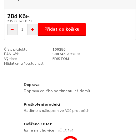
284 Kč
/
ks
235 Kč
bez DPH
Přidat do košíku
Číslo produktu:
100256
EAN kód:
5907465122801
Výrobce:
FRISTOM
Hlídat cenu / dostupnost
Doprava
Doprava celého sortimentu až domů
Proškolení prodejci
Radíme s nákupem ve Váš prospěch
Ověřeno 10 let
Jsme na trhu více než 10 let