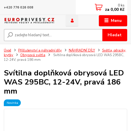
0
ks
+420 776 026 008
za
0,00 Kč
Menu
Hledat
Úvod
Příšlušenství a náhradní díly
NÁHRADNÍ DÍLY
Světla, odrazky,
krytky
Obrysová světla
Svítilna doplňková obrysová LED WAS 295BC,
12-24V, pravá 186 mm
Svítilna doplňková obrysová LED
WAS 295BC, 12-24V, pravá 186
mm
Novinka