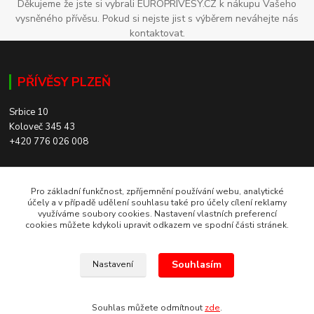
Děkujeme že jste si vybrali EUROPRIVESY.CZ k nákupu Vašeho
vysněného přívěsu. Pokud si nejste jist s výběrem neváhejte nás
kontaktovat.
PŘÍVĚSY PLZEŇ
Srbice 10
Koloveč 345 43
+420 776 026 008
SKLADEM 200+ PŘÍVĚSŮ
Pro základní funkčnost, zpříjemnění používání webu, analytické
účely a v případě udělení souhlasu také pro účely cílení reklamy
využíváme soubory cookies. Nastavení vlastních preferencí
cookies můžete kdykoli upravit odkazem ve spodní části stránek.
PŘÍVĚSY TÁBOR
Souhlasím
Nastavení
Chýnovská 714
Planá nad Lužnicí 391 11
+420 775 117 577
Souhlas můžete odmítnout
zde
.