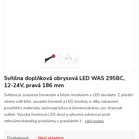
Svítilna doplňková obrysová LED WAS 295BC,
12-24V, pravá 186 mm
Svítilna je osazena červeným a bílým modulem s LED diodami. Z přední
strany svítí bíle, zezadní červeně a LED moduly si díky zabarvení
použitého materiálu zachovají bílou a červenoubarvu i po zhasnutí
světel. Vysoká životnost LED diod a výborná odolnost proti
otřesůmodstraňují problémy s praskáním ž...
celý popis
Dostupnost
Není skladem