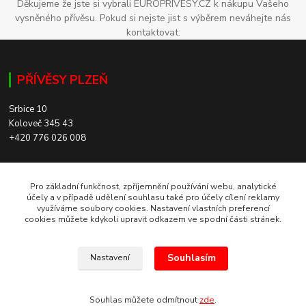
Děkujeme že jste si vybrali EUROPRIVESY.CZ k nákupu Vašeho
vysněného přívěsu. Pokud si nejste jist s výběrem neváhejte nás
kontaktovat.
PŘÍVĚSY PLZEŇ
Srbice 10
Koloveč 345 43
+420 776 026 008
SKLADEM 200+ PŘÍVĚSŮ
Pro základní funkčnost, zpříjemnění používání webu, analytické
účely a v případě udělení souhlasu také pro účely cílení reklamy
využíváme soubory cookies. Nastavení vlastních preferencí
cookies můžete kdykoli upravit odkazem ve spodní části stránek.
PŘÍVĚSY TÁBOR
Souhlasím
Nastavení
Chýnovská 714
Planá nad Lužnicí 391 11
+420 775 117 577
Souhlas můžete odmítnout
zde
.