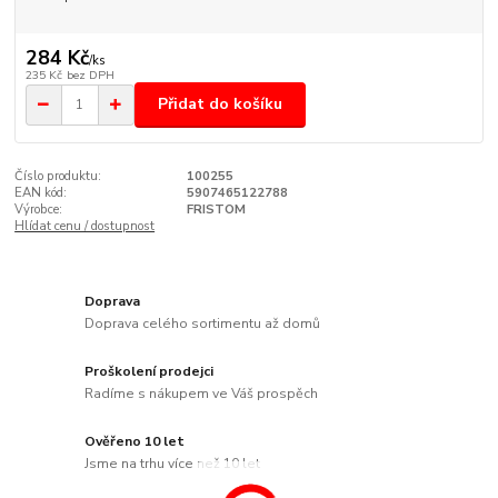
284 Kč
/
ks
235 Kč
bez DPH
Přidat do košíku
Číslo produktu:
100255
EAN kód:
5907465122788
Výrobce:
FRISTOM
Hlídat cenu / dostupnost
Doprava
Doprava celého sortimentu až domů
Proškolení prodejci
Radíme s nákupem ve Váš prospěch
Ověřeno 10 let
Jsme na trhu více než 10 let