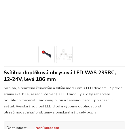
Svítilna doplňková obrysová LED WAS 295BC,
12-24V, levá 186 mm
Svítilna je osazena červeným a bílým modulem s LED diodami. Z přední
strany svítí bíle, zezadní červeně a LED moduly si díky zabarvení
použitého materiálu zachovají bílou a červenoubarvu i po zhasnutí
světel. Vysoká životnost LED diod a výborná odolnost proti
otřesůmodstraňují problémy s praskáním ž...
celý popis
Dostupnost
Není skladem