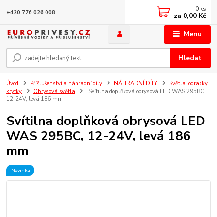
0
ks
+420 776 026 008
za
0,00 Kč
Menu
Hledat
Úvod
Příšlušenství a náhradní díly
NÁHRADNÍ DÍLY
Světla, odrazky,
krytky
Obrysová světla
Svítilna doplňková obrysová LED WAS 295BC,
12-24V, levá 186 mm
Svítilna doplňková obrysová LED
WAS 295BC, 12-24V, levá 186
mm
Novinka