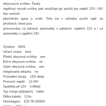
obrysových svítilen. Široký
napěťový rozsah svítilny pak umožňuje její použití pro napětí 12V i 24V
bez nutnosti
jakýchkoliv úprav a změn. Toho lze s výhodou využít např. na
přívěsech, které jsou
provozovány za tažnými automobily s palubním napětím 12V a i za
automobily s napětím 24V.
Výrobce: WAS
Určení strany: levá
Přední obrysová svítilna: ano
Boční obrysová svítilna: ne
Zadní obrysová svítilna: ano
Integrovaná odrazka: ne
Provedení lampy: LED diody
Provozní napětí: 12-24V
Spotřeba při 12V: 0,8Watt
Typ vstupu (připojení): kabel
Délka kabelu: 0,2m
Homologace: E20 7R 020915