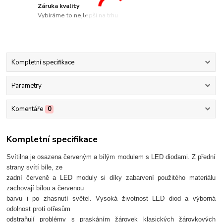
Záruka kvality
Vybíráme to nejlepší na trhu
Kompletní specifikace
Parametry
Komentáře
0
Kompletní specifikace
Svítilna je osazena červeným a bílým modulem s LED diodami. Z přední
strany svítí bíle, ze
zadní červeně a LED moduly si díky zabarvení použitého materiálu
zachovají bílou a červenou
barvu i po zhasnutí světel. Vysoká životnost LED diod a výborná
odolnost proti otřesům
odstraňují problémy s praskáním žárovek klasických žárovkových