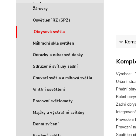
Žárovky
Osvětlení RZ (SPZ)
Obrysová světla
Kompl
Náhradní skla svítilen
Odrazky a odrazové desky
Komple
Sdružené svítilny zadní
Výrobce:
Couvací světla a mlhová světla
Určení str
Přední obr
Vnitřní osvětlení
Boční obry
Pracovní světlomety
Zadní obry
Integrovan
Majáky a výstražné svítilny
Provedení
Denní svícení
Provozní n
Spotřeba p
Brzdová světla