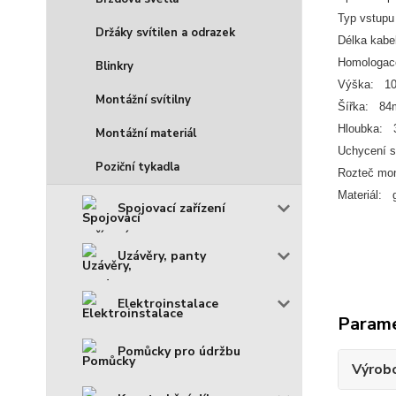
Typ vstupu 
Držáky svítilen a odrazek
Délka kab
Homologac
Blinkry
Výška: 1
Montážní svítilny
Šířka: 8
Hloubka:
Montážní materiál
Uchycení s
Poziční tykadla
Rozteč mo
Materiál: 
Spojovací zařízení
Uzávěry, panty
Elektroinstalace
Param
Pomůcky pro údržbu
Výrob