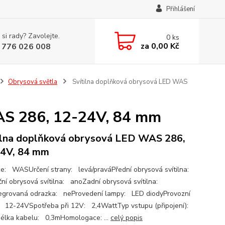
Přihlášení
 si rady? Zavolejte.
0
ks
za
0,00 Kč
 776 026 008
Obrysová světla
Svítilna doplňková obrysová LED WAS
AS 286, 12-24V, 84 mm
ilna doplňková obrysová LED WAS 286,
4V, 84 mm
e: WASUrčení strany: levá/praváPřední obrysová svítilna:
ní obrysová svítilna: anoZadní obrysová svítilna:
egrovaná odrazka: neProvedení lampy: LED diodyProvozní
: 12-24VSpotřeba při 12V: 2,4WattTyp vstupu (připojení):
élka kabelu: 0,3mHomologace: ...
celý popis