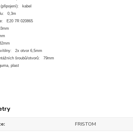
(připojení): kabel
elu: 0,3m
e: E20 7R 020865
03mm
4mm
 32mm
vítilny: 2x otvor 6,5mm
ntážních šroubů/otvorů: 79mm
guma, plast
etry
ce
FRISTOM