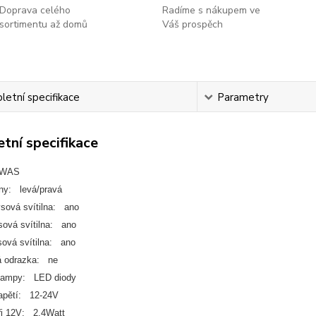
Doprava celého
Radíme s nákupem ve
sortimentu až domů
Váš prospěch
etní specifikace
Parametry
tní specifikace
 WAS
any: levá/pravá
ysová svítilna: ano
sová svítilna: ano
sová svítilna: ano
á odrazka: ne
 lampy: LED diody
apětí: 12-24V
ři 12V: 2,4Watt