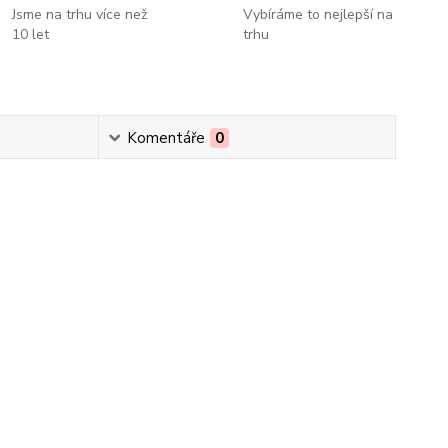
Jsme na trhu více než
Vybíráme to nejlepší na
10 let
trhu
Komentáře
0