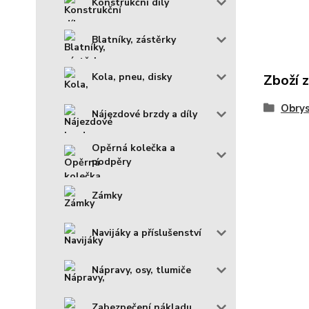
Konstrukční díly
Blatníky, zástěrky
Kola, pneu, disky
Zboží 
Obrys
Nájezdové brzdy a díly
Opěrná kolečka a
podpěry
Zámky
Navijáky a příslušenství
Nápravy, osy, tlumiče
Zabezpečení nákladu