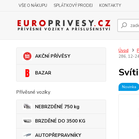
VŠE O NÁKUPU
SPLÁTKOVÝ PRODEJ
KONTAKTY
Úvod
P
AKČNÍ PŘÍVĚSY
286, 12-2
Svít
BAZAR
Novinka
Přívěsné vozíky
NEBRZDĚNÉ 750 kg
BRZDĚNÉ DO 3500 KG
AUTOPŘEPRAVNÍKY