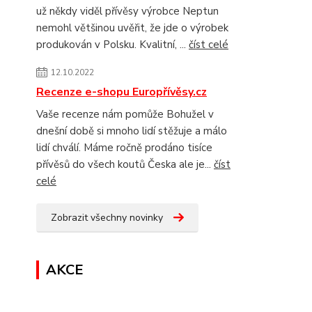
už někdy viděl přívěsy výrobce Neptun
nemohl většinou uvěřit, že jde o výrobek
produkován v Polsku. Kvalitní, ...
číst celé
12.10.2022
Recenze e-shopu Europřívěsy.cz
Vaše recenze nám pomůže Bohužel v
dnešní době si mnoho lidí stěžuje a málo
lidí chválí. Máme ročně prodáno tisíce
přívěsů do všech koutů Česka ale je...
číst
celé
Zobrazit všechny novinky
AKCE