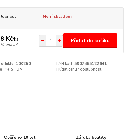
tupnost
Není skladem
8 Kč
/
ks
Přidat do košíku
 Kč
bez DPH
roduktu:
100250
EAN kód:
5907465122641
e:
FRISTOM
Hlídat cenu / dostupnost
Ověřeno 10 let
Záruka kvality