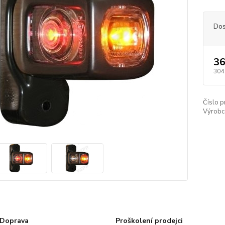
Dos
36
304
Číslo p
Výrobc
Doprava
Proškolení prodejci