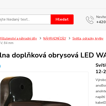
Nevíte
Hledat
+420
říšlušenství a náhradní díly
NÁHRADNÍ DÍLY
Světla, odrazky, krytky
4V, 84 mm
ilna doplňková obrysová LED W
Svít
12-2
Výrobc
anoBoč
anoInt
napětí
kabelD