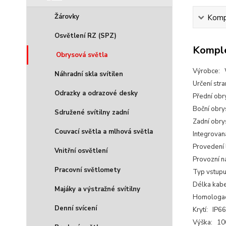
Žárovky
Kompl
Osvětlení RZ (SPZ)
Komple
Obrysová světla
Výrobce:
Náhradní skla svítilen
Určení str
Odrazky a odrazové desky
Přední obr
Boční obry
Sdružené svítilny zadní
Zadní obry
Couvací světla a mlhová světla
Integrovan
Provedení
Vnitřní osvětlení
Provozní n
Pracovní světlomety
Typ vstupu
Délka kab
Majáky a výstražné svítilny
Homologa
Denní svícení
Krytí: IP6
Výška: 1