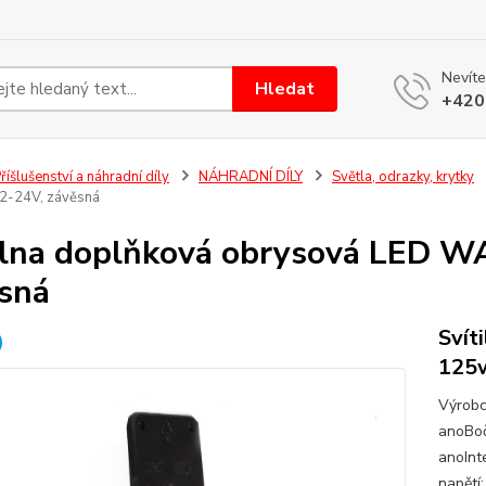
Nevíte
Hledat
+420
říšlušenství a náhradní díly
NÁHRADNÍ DÍLY
Světla, odrazky, krytky
2-24V, závěsná
ilna doplňková obrysová LED W
sná
Svít
125w
Výrobc
anoBoč
anoInt
napětí