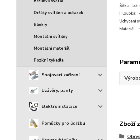
Brzdová světla
Šířka: 52
Držáky svítilen a odrazek
Hloubka:
Uchycení s
Blinkry
Materiál: 
Montážní svítilny
Montážní materiál
Poziční tykadla
Param
Spojovací zařízení
Výrob
Uzávěry, panty
Elektroinstalace
Zboží 
Pomůcky pro údržbu
Obrys