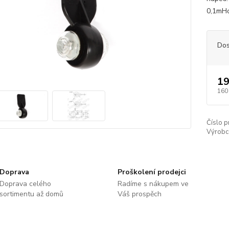
0,1mHo
Dos
19
160
Číslo p
Výrobc
Doprava
Proškolení prodejci
Doprava celého
Radíme s nákupem ve
sortimentu až domů
Váš prospěch