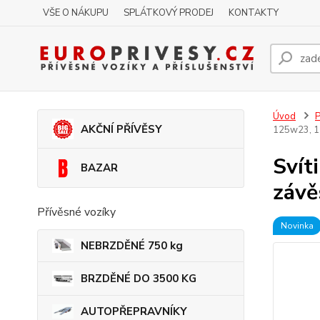
VŠE O NÁKUPU
SPLÁTKOVÝ PRODEJ
KONTAKTY
Úvod
P
AKČNÍ PŘÍVĚSY
125w23, 1
Svít
BAZAR
závě
Přívěsné vozíky
Novinka
NEBRZDĚNÉ 750 kg
BRZDĚNÉ DO 3500 KG
AUTOPŘEPRAVNÍKY