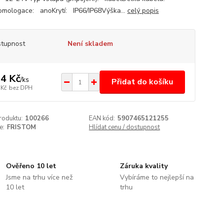
mologace: anoKrytí: IP66/IP68Výška...
celý popis
tupnost
Není skladem
4 Kč
/
ks
Přidat do košíku
 Kč
bez DPH
roduktu:
100266
EAN kód:
5907465121255
e:
FRISTOM
Hlídat cenu / dostupnost
Ověřeno 10 let
Záruka kvality
Jsme na trhu více než
Vybíráme to nejlepší na
10 let
trhu