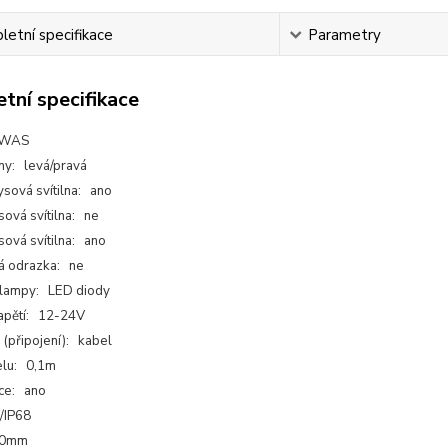
etní specifikace
Parametry
tní specifikace
 WAS
any: levá/pravá
ysová svítilna: ano
sová svítilna: ne
sová svítilna: ano
á odrazka: ne
 lampy: LED diody
apětí: 12-24V
 (připojení): kabel
elu: 0,1m
ce: ano
6/IP68
00mm