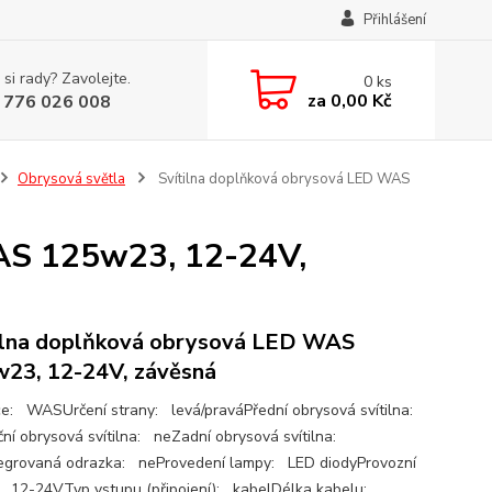
Přihlášení
 si rady? Zavolejte.
0
ks
za
0,00 Kč
 776 026 008
Obrysová světla
Svítilna doplňková obrysová LED WAS
AS 125w23, 12-24V,
ilna doplňková obrysová LED WAS
23, 12-24V, závěsná
e: WASUrčení strany: levá/praváPřední obrysová svítilna:
ní obrysová svítilna: neZadní obrysová svítilna:
egrovaná odrazka: neProvedení lampy: LED diodyProvozní
: 12-24VTyp vstupu (připojení): kabelDélka kabelu: