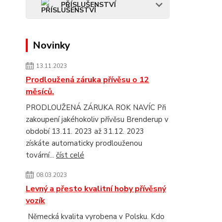
PŘÍSLUŠENSTVÍ
Novinky
13.11.2023
Prodloužená záruka přívěsu o 12
měsíců.
PRODLOUŽENÁ ZÁRUKA ROK NAVÍC Při
zakoupení jakéhokoliv přívěsu Brenderup v
období 13.11. 2023 až 31.12. 2023
získáte automaticky prodlouženou
tovární...
číst celé
08.03.2023
Levný a přesto kvalitní hoby přívěsný
vozík
Německá kvalita vyrobena v Polsku. Kdo