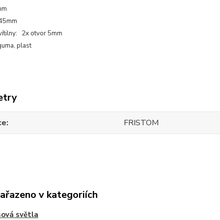
mm
 45mm
vítilny: 2x otvor 5mm
guma, plast
etry
ce
FRISTOM
zařazeno v kategoriích
ová světla