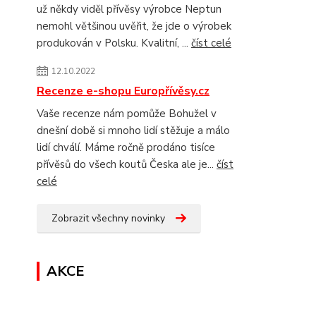
už někdy viděl přívěsy výrobce Neptun
nemohl většinou uvěřit, že jde o výrobek
produkován v Polsku. Kvalitní, ...
číst celé
12.10.2022
Recenze e-shopu Europřívěsy.cz
Vaše recenze nám pomůže Bohužel v
dnešní době si mnoho lidí stěžuje a málo
lidí chválí. Máme ročně prodáno tisíce
přívěsů do všech koutů Česka ale je...
číst
celé
Zobrazit všechny novinky
AKCE