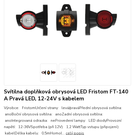
Svítilna doplňková obrysová LED Fristom FT-140
A Pravá LED, 12-24V s kabelem
Výrobce: FristomUrčení strany: levá/praváPřední obrysová svítilna:
anoBoční obrysová svítilna: anoZadní obrysová svítilna:
anoIntegrovaná odrazka: neProvedení lampy: LED diodyProvozní
napětí: 12-36VSpotřeba (při 12V): 1,2 WattTyp vstupu (připojení):
kabelDélka kabelu: 0,5mHomol...
celý popis