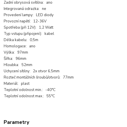
Zadní obrysová svítilna: ano
Integrovaná odrazka: ne
Provedení lampy: LED diody
Provozní napětí: 12-36V
Spotřeba (při 12V): 1,2 Watt
Typ vstupu (připojení): kabel
Délka kabelu: 0,5m
Homologace: ano
Výška: 97mm
Šířka: 96mm
Hloubka: 52mm
Uchycení sítilny: 2x otvor 6,5mm
Rozteč montážních šroubů/otvorů: 77mm
Materiál: plast
Teplotní odolnost min.: -40°C
Teplotní odolnost max.: 55°C
Parametry