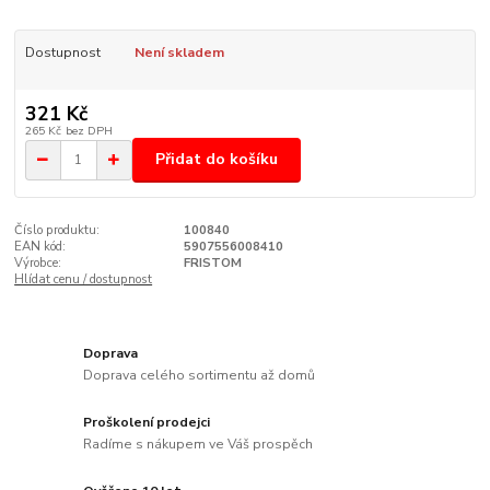
Dostupnost
Není skladem
321 Kč
265 Kč
bez DPH
Přidat do košíku
Číslo produktu:
100840
EAN kód:
5907556008410
Výrobce:
FRISTOM
Hlídat cenu / dostupnost
Doprava
Doprava celého sortimentu až domů
Proškolení prodejci
Radíme s nákupem ve Váš prospěch