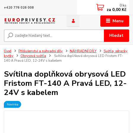
0
ks
+420 776 026 008
za
0,00 Kč
Menu
Hledat
Úvod
Příšlušenství a náhradní díly
NÁHRADNÍ DÍLY
Světla, odrazky,
krytky
Obrysová světla
Svítilna doplňková obrysová LED Fristom FT-
140 A Pravá LED, 12-24V s kabelem
Svítilna doplňková obrysová LED
Fristom FT-140 A Pravá LED, 12-
24V s kabelem
Novinka