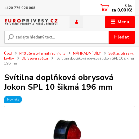
0
ks
+420 776 026 008
za
0,00 Kč
Menu
Hledat
Úvod
Příšlušenství a náhradní díly
NÁHRADNÍ DÍLY
Světla, odrazky,
krytky
Obrysová světla
Svítilna doplňková obrysová Jokon SPL 10 šikmá
196 mm
Svítilna doplňková obrysová
Jokon SPL 10 šikmá 196 mm
Novinka