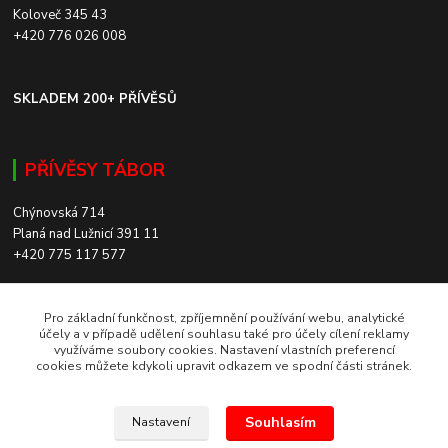
Koloveč 345 43
+420 776 026 008
SKLADEM 200+ PŘÍVĚSŮ
PŘÍVĚSY TÁBOR
Chýnovská 714
Planá nad Lužnicí 391 11
+420 775 117 577
SKLADEM 200+ PŘÍVĚSŮ
Pro základní funkčnost, zpříjemnění používání webu, analytické
účely a v případě udělení souhlasu také pro účely cílení reklamy
využíváme soubory cookies. Nastavení vlastních preferencí
ROZVOZ PO CELÉ ČR
cookies můžete kdykoli upravit odkazem ve spodní části stránek.
Souhlasím
Nastavení