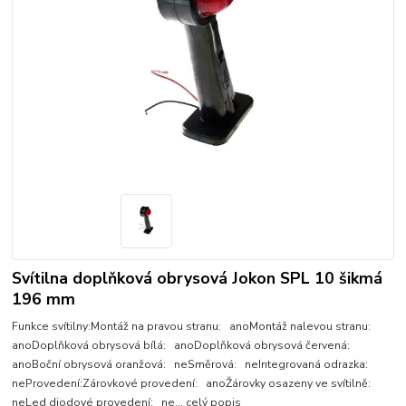
Svítilna doplňková obrysová Jokon SPL 10 šikmá
196 mm
Funkce svítilny:Montáž na pravou stranu: anoMontáž nalevou stranu:
anoDoplňková obrysová bílá: anoDoplňková obrysová červená:
anoBoční obrysová oranžová: neSměrová: neIntegrovaná odrazka:
neProvedení:Zárovkové provedení: anoŽárovky osazeny ve svítilně:
neLed diodové provedení: ne...
celý popis