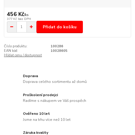
456 Kč
/
ks
377 Kč
bez DPH
Přidat do košíku
Číslo produktu:
100286
EAN kód:
10028605
Hlídat cenu / dostupnost
Doprava
Doprava celého sortimentu až domů
Proškolení prodejci
Radíme s nákupem ve Váš prospěch
Ověřeno 10 let
Jsme na trhu více než 10 let
Záruka kvality