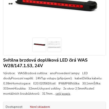
Svítilna brzdová doplňková LED čirá WAS
W28/147.1.S3, 24V
Výrobce: WASBrzdová svítilna: anoProvedení lampy: LED
diodyProvozní napětí: 24VTyp vstupu (připojení): kabelDélka kabelu:
0,38mHomologace: E20 020561Krytí: IP66/IP68Výška: 30,1mmŠířka:
333mmHloubka: 32mmUchycení svítilny: 2x otvor 2,5mmRozteč
montážních šroubů/otvorů: 317mm...
celý popis
Dostupnost
Není skladem