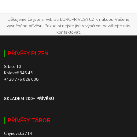
Děkujeme že jste si vybrali EUROPRIVESY.CZ k nákupu Vašeho
vysněného přívěsu. Pokud si nejste jist s výběrem neváhejte nás
kontaktovat.
PŘÍVĚSY PLZEŇ
Srbice 10
Koloveč 345 43
+420 776 026 008
SKLADEM 200+ PŘÍVĚSŮ
PŘÍVĚSY TÁBOR
Chýnovská 714