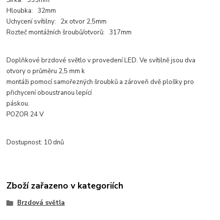
Šířka: 333mm
Hloubka: 32mm
Uchycení svítilny: 2x otvor 2,5mm
Rozteč montážních šroubů/otvorů: 317mm
Doplňkové brzdové světlo v provedení LED. Ve svítilně jsou dva
otvory o průměru 2,5 mm k
montáži pomocí samořezných šroubků a zároveň dvě plošky pro
přichycení oboustranou lepící
páskou.
POZOR 24 V
Dostupnost: 10 dnů
Zboží zařazeno v kategoriích
Brzdová světla