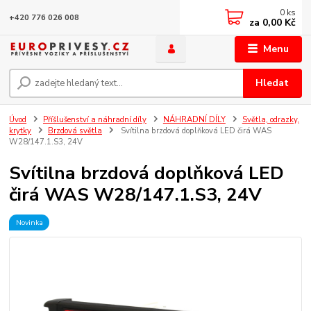
0
ks
+420 776 026 008
za
0,00 Kč
Menu
Hledat
Úvod
Příšlušenství a náhradní díly
NÁHRADNÍ DÍLY
Světla, odrazky,
krytky
Brzdová světla
Svítilna brzdová doplňková LED čirá WAS
W28/147.1.S3, 24V
Svítilna brzdová doplňková LED
čirá WAS W28/147.1.S3, 24V
Novinka