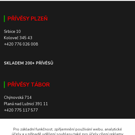
PŘÍVĚSY PLZEŇ
Srbice 10
Koloveč 345 43
+420 776 026 008
SKLADEM 200+ PŘÍVĚSŮ
PŘÍVĚSY TÁBOR
Chýnovská 714
Planá nad Lužnicí 391 11
+420 775 117 577
SKLADEM 200+ PŘÍVĚSŮ
Pro základní funkčnost, zpříjemnění používání webu, analytické
účely a v případě udělení souhlasu také pro účely cílení reklamy