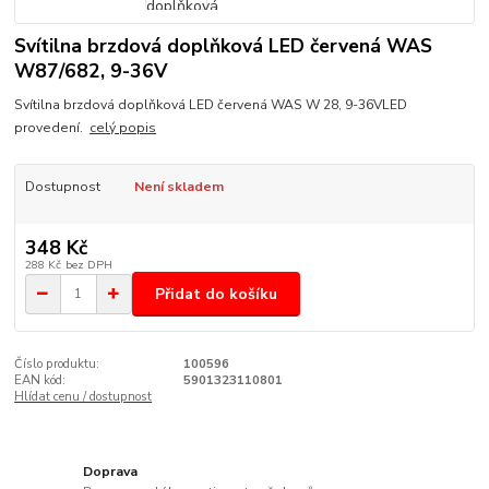
Svítilna brzdová doplňková LED červená WAS
W87/682, 9-36V
Svítilna brzdová doplňková LED červená WAS W 28, 9-36VLED
provedení.
celý popis
Dostupnost
Není skladem
348 Kč
288 Kč
bez DPH
Přidat do košíku
Číslo produktu:
100596
EAN kód:
5901323110801
Hlídat cenu / dostupnost
Doprava