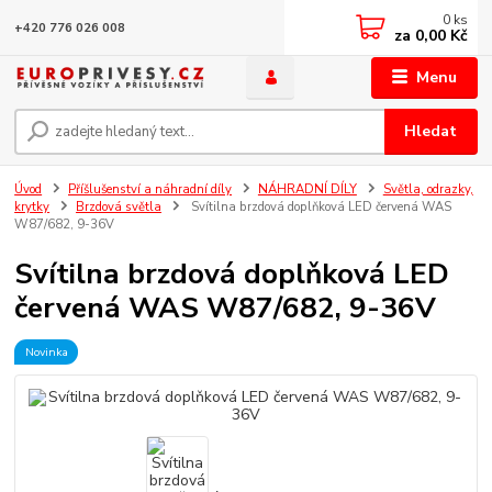
0
ks
+420 776 026 008
za
0,00 Kč
Menu
Hledat
Úvod
Příšlušenství a náhradní díly
NÁHRADNÍ DÍLY
Světla, odrazky,
krytky
Brzdová světla
Svítilna brzdová doplňková LED červená WAS
W87/682, 9-36V
Svítilna brzdová doplňková LED
červená WAS W87/682, 9-36V
Novinka