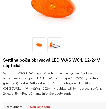
Svítilna boční obrysová LED WAS W64, 12-24V,
eliptická
Výrobce: WASBoční obrysová svítilna: anoIntegrovaná odrazka:
anoProvedení lampy: LED diodyProvozní napětí: 12-24VTyp vstupu
(připojení): kabelDélka kabelu: 0,1mHomologace: E20 91R
001035Výška: 46mmŠířka: 102mmHloubka: 18,8mmUchycení svítilny:
2x otvor 5mmRozteč montážních šro...
celý popis
Dostupnost
Není skladem