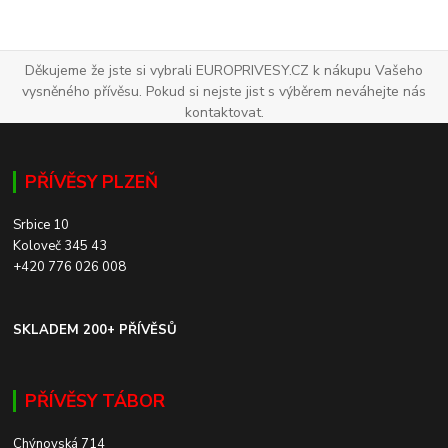
Děkujeme že jste si vybrali EUROPRIVESY.CZ k nákupu Vašeho
vysněného přívěsu. Pokud si nejste jist s výběrem neváhejte nás
kontaktovat.
PŘÍVĚSY PLZEŇ
Srbice 10
Koloveč 345 43
+420 776 026 008
SKLADEM 200+ PŘÍVĚSŮ
PŘÍVĚSY TÁBOR
Chýnovská 714