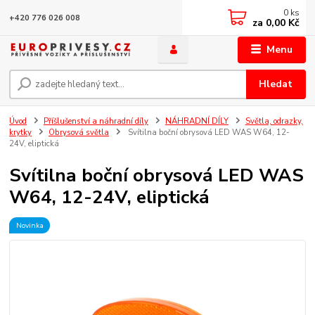
0
ks
+420 776 026 008
za
0,00 Kč
Menu
Hledat
Úvod
Příšlušenství a náhradní díly
NÁHRADNÍ DÍLY
Světla, odrazky,
krytky
Obrysová světla
Svítilna boční obrysová LED WAS W64, 12-
24V, eliptická
Svítilna boční obrysová LED WAS
W64, 12-24V, eliptická
Novinka