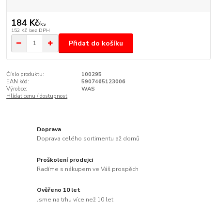
184 Kč
/
ks
152 Kč
bez DPH
Přidat do košíku
Číslo produktu:
100295
EAN kód:
5907465123006
Výrobce:
WAS
Hlídat cenu / dostupnost
Doprava
Doprava celého sortimentu až domů
Proškolení prodejci
Radíme s nákupem ve Váš prospěch
Ověřeno 10 let
Jsme na trhu více než 10 let