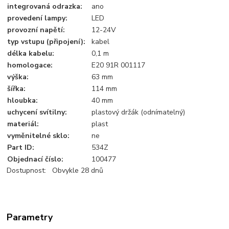
integrovaná odrazka:
ano
provedení lampy:
LED
provozní napětí:
12-24V
typ vstupu (připojení):
kabel
délka kabelu:
0,1 m
homologace:
E20 91R 001117
výška:
63 mm
šířka:
114 mm
hloubka:
40 mm
uchycení svítilny:
plastový držák (odnímatelný)
materiál:
plast
vyměnitelné sklo:
ne
Part ID:
534Z
Objednací číslo:
100477
Dostupnost: Obvykle 28 dnů
Parametry