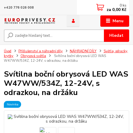
0
ks
+420 776 026 008
za
0,00 Kč
Menu
Hledat
Úvod
Příšlušenství a náhradní díly
NÁHRADNÍ DÍLY
Světla, odrazky,
krytky
Obrysová světla
Svítilna boční obrysová LED WAS
W47WW/534Z, 12-24V, s odrazkou, na držáku
Svítilna boční obrysová LED WAS
W47WW/534Z, 12-24V, s
odrazkou, na držáku
Novinka