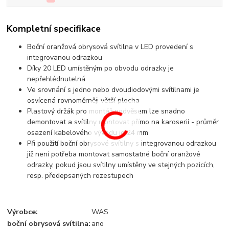
Kompletní specifikace
Boční oranžová obrysová svítilna v LED provedení s
integrovanou odrazkou
Díky 20 LED umístěným po obvodu odrazky je
nepřehlédnutelná
Ve srovnání s jedno nebo dvoudiodovými svítilnami je
osvícená rovnoměrněji větší plocha
Plastový držák pro montáž podvěsem lze snadno
demontovat a svítilny montovat přímo na karoserii - průměr
osazení kabelového vývodu je 24 mm
Při použití boční obrysové svítilny s integrovanou odrazkou
již není potřeba montovat samostatné boční oranžové
odrazky, pokud jsou svítilny umístěny ve stejných pozicích,
resp. předepsaných rozestupech
Výrobce:
WAS
boční obrysová svítilna:
ano