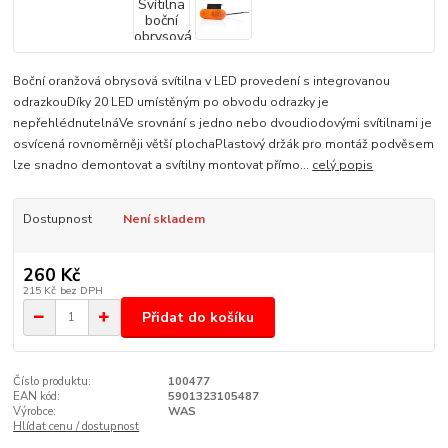
Boční oranžová obrysová svítilna v LED provedení s integrovanou
odrazkouDíky 20 LED umístěným po obvodu odrazky je
nepřehlédnutelnáVe srovnání s jedno nebo dvoudiodovými svítilnami je
osvícená rovnoměrněji větší plochaPlastový držák pro montáž podvěsem
lze snadno demontovat a svítilny montovat přímo...
celý popis
Dostupnost
Není skladem
260 Kč
215 Kč
bez DPH
Přidat do košíku
Číslo produktu:
100477
EAN kód:
5901323105487
Výrobce:
WAS
Hlídat cenu / dostupnost