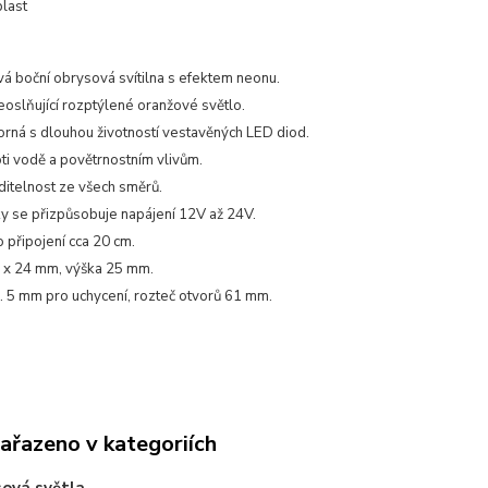
plast
á boční obrysová svítilna s efektem neonu.
eoslňující rozptýlené oranžové světlo.
rná s dlouhou životností vestavěných LED diod.
ti vodě a povětrnostním vlivům.
ditelnost ze všech směrů.
y se přizpůsobuje napájení 12V až 24V.
 připojení cca 20 cm.
 x 24 mm, výška 25 mm.
r. 5 mm pro uchycení, rozteč otvorů 61 mm.
zařazeno v kategoriích