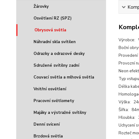
Žárovky
Kompl
Osvětlení RZ (SPZ)
Komple
Obrysová světla
Výrobce:
Náhradní skla svítilen
Boční obry
Odrazky a odrazové desky
Provedení
Provozní n
Sdružené svítilny zadní
Neon efek
Couvací světla a mlhová světla
Typ vstupu
Délka kab
Vnitřní osvětlení
Homologa
Pracovní světlomety
Výška: 2
Šířka: 84
Majáky a výstražné svítilny
Hloubka:
Denní svícení
Uchycení s
Rozteč mo
Brzdová světla