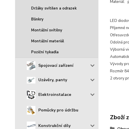
Materiál: 
Držáky svítilen a odrazek
Blinkry
LED diodov
Příjemné n
Montážní svítilny
Otřesuvzdo
Montážní materiál
Odolná pro
Výborná vi
Poziční tykadla
Automatick
Vývody pro
Spojovací zařízení
Rozměr 84
2 otvory p
Uzávěry, panty
Elektroinstalace
Pomůcky pro údržbu
Zboží 
Konstrukční díly