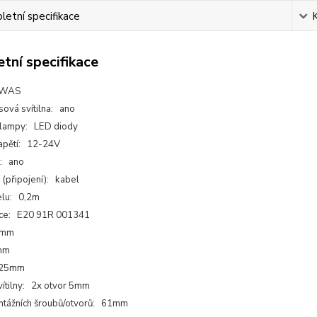
etní specifikace
tní specifikace
 WAS
sová svítilna: ano
 lampy: LED diody
apětí: 12-24V
t: ano
 (připojení): kabel
elu: 0,2m
ce: E20 91R 001341
4mm
mm
 25mm
vítilny: 2x otvor 5mm
ntážních šroubů/otvorů: 61mm