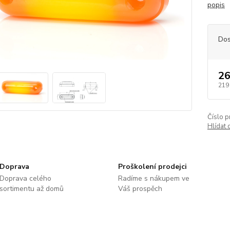
popis
Dos
26
219
Číslo p
Hlídat 
Doprava
Proškolení prodejci
Doprava celého
Radíme s nákupem ve
sortimentu až domů
Váš prospěch