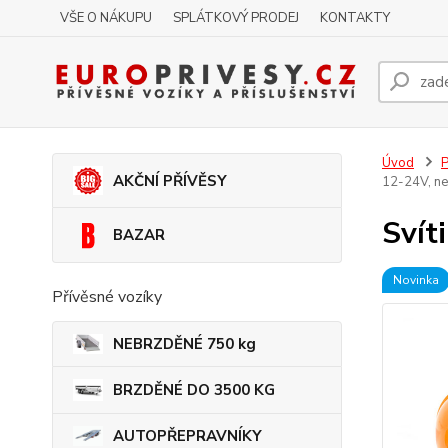
VŠE O NÁKUPU
SPLÁTKOVÝ PRODEJ
KONTAKTY
Úvod
P
AKČNÍ PŘÍVĚSY
12-24V, ne
Svít
BAZAR
Novinka
Přívěsné vozíky
NEBRZDĚNÉ 750 kg
BRZDĚNÉ DO 3500 KG
AUTOPŘEPRAVNÍKY