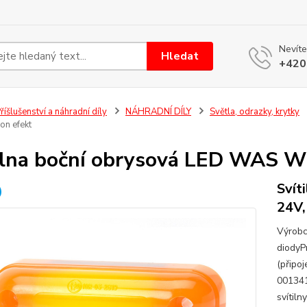
Nevíte
Hledat
+420
říšlušenství a náhradní díly
NÁHRADNÍ DÍLY
Světla, odrazky, krytky
on efekt
ilna boční obrysová LED WAS W
Svít
24V,
Výrobc
diodyP
(připo
00134
svítil