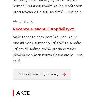
už někdy viděl přívěsy výrobce Neptun
nemohl většinou uvěřit, že jde o výrobek
produkován v Polsku. Kvalitní, ...
číst celé
12.10.2022
Recenze e-shopu Europřívěsy.cz
Vaše recenze nám pomůže Bohužel v
dnešní době si mnoho lidí stěžuje a málo
lidí chválí. Máme ročně prodáno tisíce
přívěsů do všech koutů Česka ale je...
číst
celé
Zobrazit všechny novinky
AKCE