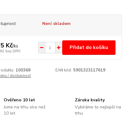
tupnost
Není skladem
5 Kč
/
ks
Přidat do košíku
 Kč
bez DPH
roduktu:
100368
EAN kód:
5901323117619
cenu / dostupnost
Ověřeno 10 let
Záruka kvality
Jsme na trhu více než
Vybíráme to nejlepší na
10 let
trhu