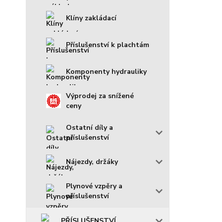
Klíny zakládací
Příslušenství k plachtám
Komponenty hydrauliky
Výprodej za snížené
ceny
Ostatní díly a
příslušenství
Nájezdy, držáky
Plynové vzpěry a
příslušenství
PŘÍSLUŠENSTVÍ