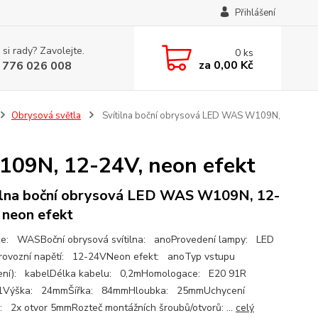
Přihlášení
 si rady? Zavolejte.
0
ks
za
0,00 Kč
 776 026 008
Obrysová světla
Svítilna boční obrysová LED WAS W109N,
109N, 12-24V, neon efekt
ilna boční obrysová LED WAS W109N, 12-
 neon efekt
e: WASBoční obrysová svítilna: anoProvedení lampy: LED
rovozní napětí: 12-24VNeon efekt: anoTyp vstupu
jení): kabelDélka kabelu: 0,2mHomologace: E20 91R
1Výška: 24mmŠířka: 84mmHloubka: 25mmUchycení
ny: 2x otvor 5mmRozteč montážních šroubů/otvorů: ...
celý