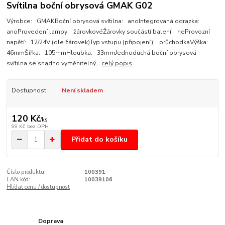
Svítilna boční obrysová GMAK G02
Výrobce: GMAKBoční obrysová svítilna: anoIntegrovaná odrazka:
anoProvedení lampy: žárovkovéŽárovky součástí balení: neProvozní
napětí: 12/24V (dle žárovek)Typ vstupu (připojení): průchodkaVýška:
46mmŠířka: 105mmHloubka: 33mmJednoduchá boční obrysová
svítilna se snadno vyměnitelný...
celý popis
Dostupnost
Není skladem
120 Kč
/
ks
99 Kč
bez DPH
Přidat do košíku
Číslo produktu:
100391
EAN kód:
10039106
Hlídat cenu / dostupnost
Doprava