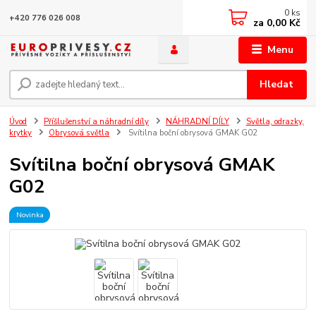
0
ks
+420 776 026 008
za
0,00 Kč
Menu
Hledat
Úvod
Příšlušenství a náhradní díly
NÁHRADNÍ DÍLY
Světla, odrazky,
krytky
Obrysová světla
Svítilna boční obrysová GMAK G02
Svítilna boční obrysová GMAK
G02
Novinka