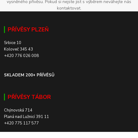
vysněného přívěsu. Pokud si nejste jist s výběrem neváhejte nás
kontaktovat.
PŘÍVĚSY PLZEŇ
Srbice 10
Koloveč 345 43
+420 776 026 008
SKLADEM 200+ PŘÍVĚSŮ
PŘÍVĚSY TÁBOR
Chýnovská 714
Planá nad Lužnicí 391 11
+420 775 117 577
SKLADEM 200+ PŘÍVĚSŮ