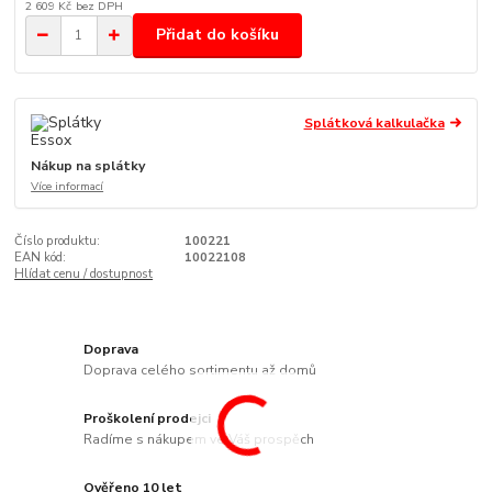
2 609 Kč
bez DPH
Přidat do košíku
Splátková kalkulačka
Nákup na splátky
Více informací
Číslo produktu:
100221
EAN kód:
10022108
Hlídat cenu / dostupnost
Doprava
Doprava celého sortimentu až domů
Proškolení prodejci
Radíme s nákupem ve Váš prospěch
Ověřeno 10 let