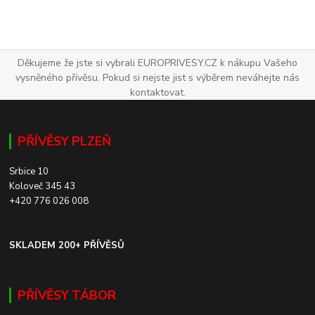
Děkujeme že jste si vybrali EUROPRIVESY.CZ k nákupu Vašeho
vysněného přívěsu. Pokud si nejste jist s výběrem neváhejte nás
kontaktovat.
PŘÍVĚSY PLZEŇ
Srbice 10
Koloveč 345 43
+420 776 026 008
SKLADEM 200+ PŘÍVĚSŮ
PŘÍVĚSY TÁBOR