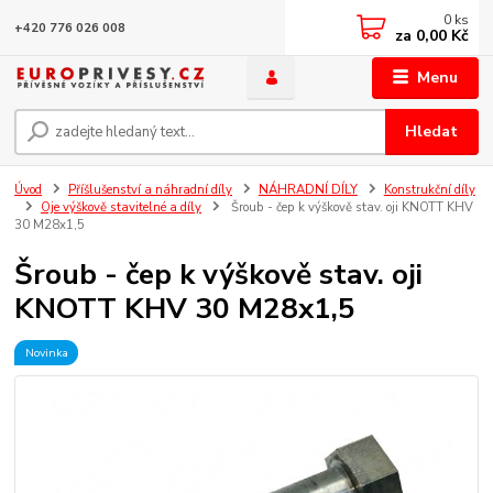
0
ks
+420 776 026 008
za
0,00 Kč
Menu
Hledat
Úvod
Příšlušenství a náhradní díly
NÁHRADNÍ DÍLY
Konstrukční díly
Oje výškově stavitelné a díly
Šroub - čep k výškově stav. oji KNOTT KHV
30 M28x1,5
Šroub - čep k výškově stav. oji
KNOTT KHV 30 M28x1,5
Novinka