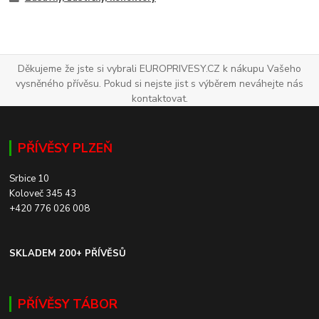
Děkujeme že jste si vybrali EUROPRIVESY.CZ k nákupu Vašeho
vysněného přívěsu. Pokud si nejste jist s výběrem neváhejte nás
kontaktovat.
PŘÍVĚSY PLZEŇ
Srbice 10
Koloveč 345 43
+420 776 026 008
SKLADEM 200+ PŘÍVĚSŮ
PŘÍVĚSY TÁBOR