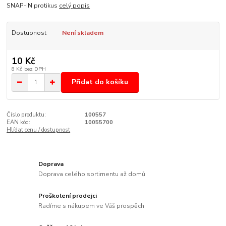
SNAP-IN protikus
celý popis
Dostupnost
Není skladem
10 Kč
8 Kč
bez DPH
Přidat do košíku
Číslo produktu:
100557
EAN kód:
10055700
Hlídat cenu / dostupnost
Doprava
Doprava celého sortimentu až domů
Proškolení prodejci
Radíme s nákupem ve Váš prospěch