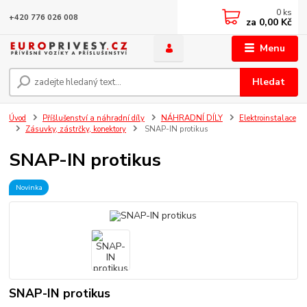
0
ks
+420 776 026 008
za
0,00 Kč
Menu
Hledat
Úvod
Příšlušenství a náhradní díly
NÁHRADNÍ DÍLY
Elektroinstalace
Zásuvky, zástrčky, konektory
SNAP-IN protikus
SNAP-IN protikus
Novinka
SNAP-IN protikus