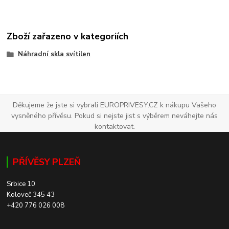
Zboží zařazeno v kategoriích
Náhradní skla svítilen
Děkujeme že jste si vybrali EUROPRIVESY.CZ k nákupu Vašeho
vysněného přívěsu. Pokud si nejste jist s výběrem neváhejte nás
kontaktovat.
PŘÍVĚSY PLZEŇ
Srbice 10
Koloveč 345 43
+420 776 026 008