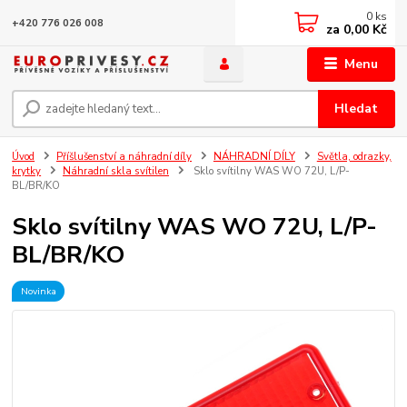
0
ks
+420 776 026 008
za
0,00 Kč
Menu
Hledat
Úvod
Příšlušenství a náhradní díly
NÁHRADNÍ DÍLY
Světla, odrazky,
krytky
Náhradní skla svítilen
Sklo svítilny WAS WO 72U, L/P-
BL/BR/KO
Sklo svítilny WAS WO 72U, L/P-
BL/BR/KO
Novinka