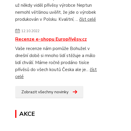
už někdy viděl přívěsy výrobce Neptun
nemohl většinou uvěřit, že jde o výrobek
produkován v Polsku. Kvalitní, ...
číst celé
12.10.2022
Recenze e-shopu Europřívěsy.cz
Vaše recenze nám pomůže Bohužel v
dnešní době si mnoho lidí stěžuje a málo
lidí chválí. Máme ročně prodáno tisíce
přívěsů do všech koutů Česka ale je...
číst
celé
Zobrazit všechny novinky
AKCE