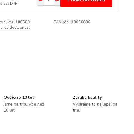
Přidat do košíku
Kč
bez DPH
roduktu:
100568
EAN kód:
10056806
cenu / dostupnost
Ověřeno 10 let
Záruka kvality
Jsme na trhu více než
Vybíráme to nejlepší na
10 let
trhu