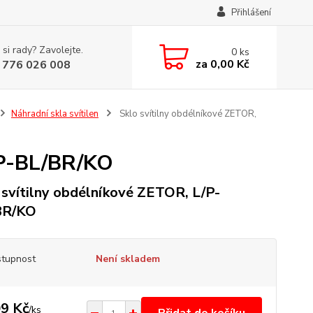
Přihlášení
 si rady? Zavolejte.
0
ks
za
0,00 Kč
 776 026 008
Náhradní skla svítilen
Sklo svítilny obdélníkové ZETOR,
/P-BL/BR/KO
 svítilny obdélníkové ZETOR, L/P-
BR/KO
tupnost
Není skladem
9 Kč
/
ks