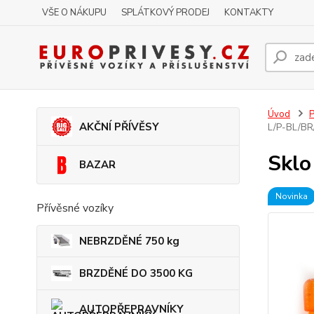
VŠE O NÁKUPU
SPLÁTKOVÝ PRODEJ
KONTAKTY
Úvod
P
AKČNÍ PŘÍVĚSY
L/P-BL/BR
Sklo
BAZAR
Novinka
Přívěsné vozíky
NEBRZDĚNÉ 750 kg
BRZDĚNÉ DO 3500 KG
AUTOPŘEPRAVNÍKY