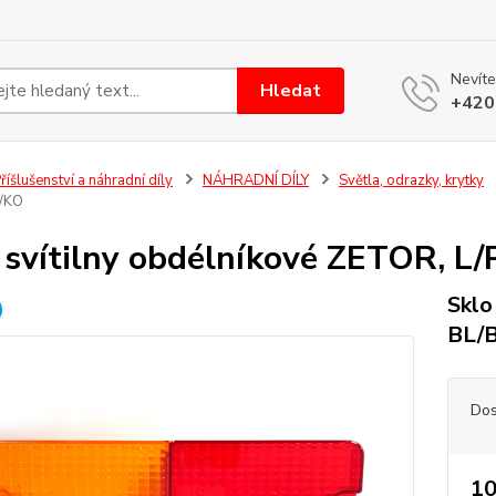
Nevíte
Hledat
+420
říšlušenství a náhradní díly
NÁHRADNÍ DÍLY
Světla, odrazky, krytky
/KO
 svítilny obdélníkové ZETOR, L
Sklo
BL/
Dos
10