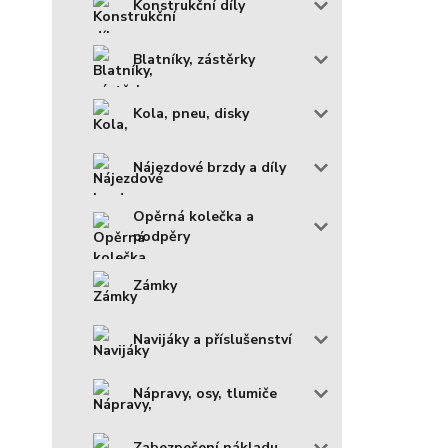
Konstrukční díly
Blatníky, zástěrky
Kola, pneu, disky
Nájezdové brzdy a díly
Opěrná kolečka a
podpěry
Zámky
Navijáky a příslušenství
Nápravy, osy, tlumiče
Zabezpečení nákladu