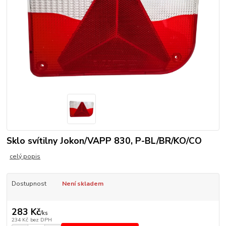
Sklo svítilny Jokon/VAPP 830, P-BL/BR/KO/CO
celý popis
Dostupnost
Není skladem
283 Kč
/
ks
234 Kč
bez DPH