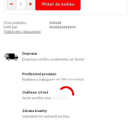
Přidat do košíku
Číslo produktu:
100165
EAN kód:
4045034094874
Hlídat cenu / dostupnost
Doprava
Doprava celého sortimentu až domů
Proškolení prodejci
Radíme s nákupem ve Váš prospěch
Ověřeno 10 let
Jsme na trhu více než 10 let
Záruka kvality
Vybíráme to nejlepší na trhu