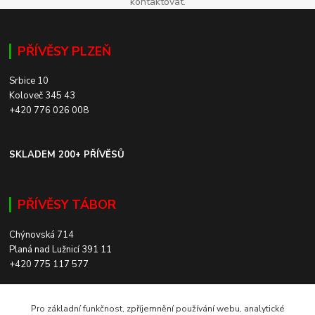
kontaktovat.
PŘÍVĚSY PLZEŇ
Srbice 10
Koloveč 345 43
+420 776 026 008
SKLADEM 200+ PŘÍVĚSŮ
PŘÍVĚSY TÁBOR
Chýnovská 714
Planá nad Lužnicí 391 11
+420 775 117 577
SKLADEM 200+ PŘÍVĚSŮ
Pro základní funkčnost, zpříjemnění používání webu, analytické