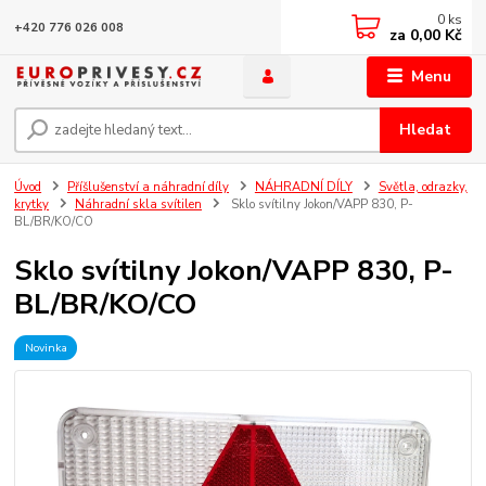
0
ks
+420 776 026 008
za
0,00 Kč
Menu
Hledat
Úvod
Příšlušenství a náhradní díly
NÁHRADNÍ DÍLY
Světla, odrazky,
krytky
Náhradní skla svítilen
Sklo svítilny Jokon/VAPP 830, P-
BL/BR/KO/CO
Sklo svítilny Jokon/VAPP 830, P-
BL/BR/KO/CO
Novinka