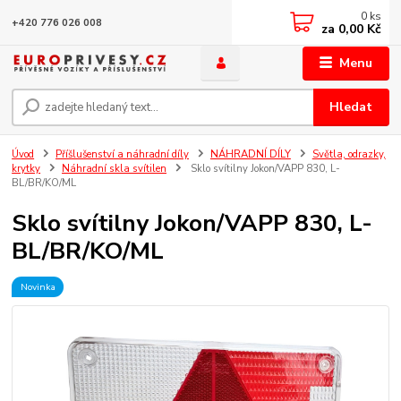
0
ks
+420 776 026 008
za
0,00 Kč
Menu
Hledat
Úvod
Příšlušenství a náhradní díly
NÁHRADNÍ DÍLY
Světla, odrazky,
krytky
Náhradní skla svítilen
Sklo svítilny Jokon/VAPP 830, L-
BL/BR/KO/ML
Sklo svítilny Jokon/VAPP 830, L-
BL/BR/KO/ML
Novinka