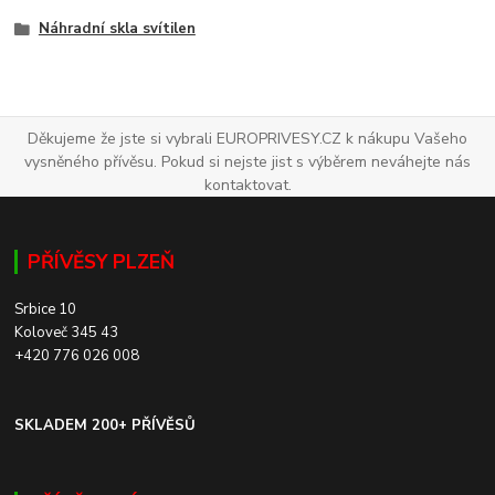
Náhradní skla svítilen
Děkujeme že jste si vybrali EUROPRIVESY.CZ k nákupu Vašeho
vysněného přívěsu. Pokud si nejste jist s výběrem neváhejte nás
kontaktovat.
PŘÍVĚSY PLZEŇ
Srbice 10
Koloveč 345 43
+420 776 026 008
SKLADEM 200+ PŘÍVĚSŮ