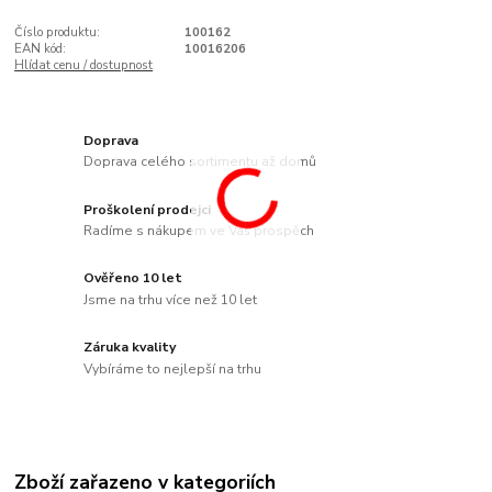
Číslo produktu:
100162
EAN kód:
10016206
Hlídat cenu / dostupnost
Doprava
Doprava celého sortimentu až domů
Proškolení prodejci
Radíme s nákupem ve Váš prospěch
Ověřeno 10 let
Jsme na trhu více než 10 let
Záruka kvality
Vybíráme to nejlepší na trhu
Zboží zařazeno v kategoriích