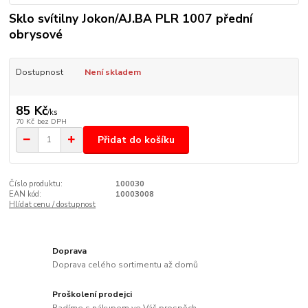
Sklo svítilny Jokon/AJ.BA PLR 1007 přední
obrysové
Dostupnost
Není skladem
85 Kč
/
ks
70 Kč
bez DPH
Přidat do košíku
Číslo produktu:
100030
EAN kód:
10003008
Hlídat cenu / dostupnost
Doprava
Doprava celého sortimentu až domů
Proškolení prodejci
Radíme s nákupem ve Váš prospěch