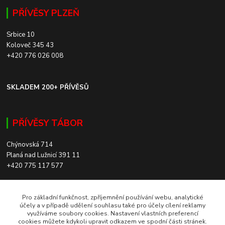
PŘÍVĚSY PLZEŇ
Srbice 10
Koloveč 345 43
+420 776 026 008
SKLADEM 200+ PŘÍVĚSŮ
PŘÍVĚSY TÁBOR
Chýnovská 714
Planá nad Lužnicí 391 11
+420 775 117 577
SKLADEM 200+ PŘÍVĚSŮ
Pro základní funkčnost, zpříjemnění používání webu, analytické
účely a v případě udělení souhlasu také pro účely cílení reklamy
využíváme soubory cookies. Nastavení vlastních preferencí
ROZVOZ PO CELÉ ČR
cookies můžete kdykoli upravit odkazem ve spodní části stránek.