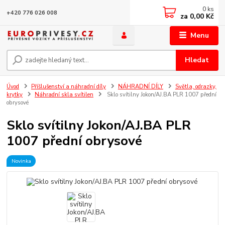
0
ks
+420 776 026 008
za
0,00 Kč
Menu
Hledat
Úvod
Příšlušenství a náhradní díly
NÁHRADNÍ DÍLY
Světla, odrazky,
krytky
Náhradní skla svítilen
Sklo svítilny Jokon/AJ.BA PLR 1007 přední
obrysové
Sklo svítilny Jokon/AJ.BA PLR
1007 přední obrysové
Novinka