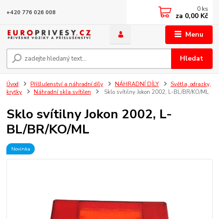
0
ks
+420 776 026 008
za
0,00 Kč
Menu
Hledat
Úvod
Příšlušenství a náhradní díly
NÁHRADNÍ DÍLY
Světla, odrazky,
krytky
Náhradní skla svítilen
Sklo svítilny Jokon 2002, L-BL/BR/KO/ML
Sklo svítilny Jokon 2002, L-
BL/BR/KO/ML
Novinka