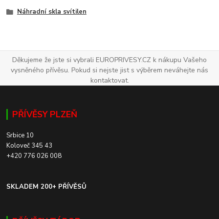
Náhradní skla svítilen
Děkujeme že jste si vybrali EUROPRIVESY.CZ k nákupu Vašeho
vysněného přívěsu. Pokud si nejste jist s výběrem neváhejte nás
kontaktovat.
PŘÍVĚSY PLZEŇ
Srbice 10
Koloveč 345 43
+420 776 026 008
SKLADEM 200+ PŘÍVĚSŮ