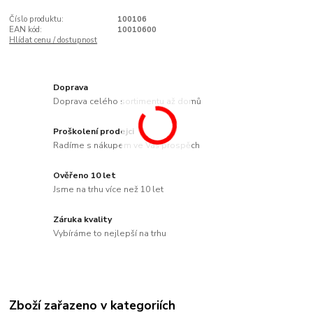
Číslo produktu:
100106
EAN kód:
10010600
Hlídat cenu / dostupnost
Doprava
Doprava celého sortimentu až domů
Proškolení prodejci
Radíme s nákupem ve Váš prospěch
Ověřeno 10 let
Jsme na trhu více než 10 let
Záruka kvality
Vybíráme to nejlepší na trhu
Zboží zařazeno v kategoriích