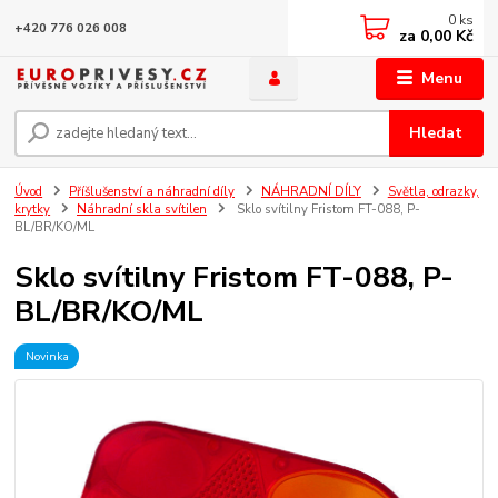
0
ks
+420 776 026 008
za
0,00 Kč
Menu
Hledat
Úvod
Příšlušenství a náhradní díly
NÁHRADNÍ DÍLY
Světla, odrazky,
krytky
Náhradní skla svítilen
Sklo svítilny Fristom FT-088, P-
BL/BR/KO/ML
Sklo svítilny Fristom FT-088, P-
BL/BR/KO/ML
Novinka