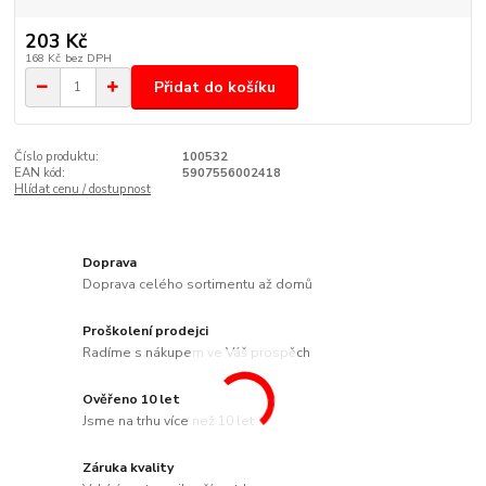
203 Kč
168 Kč
bez DPH
Přidat do košíku
Číslo produktu:
100532
EAN kód:
5907556002418
Hlídat cenu / dostupnost
Doprava
Doprava celého sortimentu až domů
Proškolení prodejci
Radíme s nákupem ve Váš prospěch
Ověřeno 10 let
Jsme na trhu více než 10 let
Záruka kvality