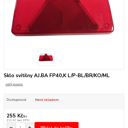
Sklo svítilny AJ.BA FP40,K L/P-BL/BR/KO/ML
celý popis
Dostupnost
Není skladem
255 Kč
/
ks
211 Kč
bez DPH
Přidat do košíku