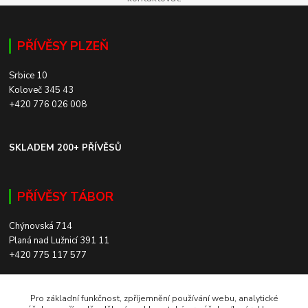
PŘÍVĚSY PLZEŇ
Srbice 10
Koloveč 345 43
+420 776 026 008
SKLADEM 200+ PŘÍVĚSŮ
PŘÍVĚSY TÁBOR
Chýnovská 714
Planá nad Lužnicí 391 11
+420 775 117 577
SKLADEM 200+ PŘÍVĚSŮ
Pro základní funkčnost, zpříjemnění používání webu, analytické