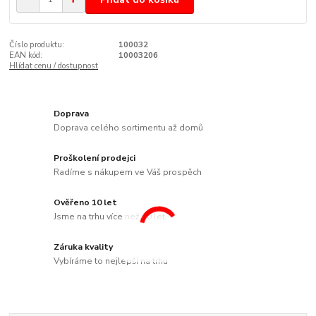
Číslo produktu:
100032
EAN kód:
10003206
Hlídat cenu / dostupnost
Doprava
Doprava celého sortimentu až domů
Proškolení prodejci
Radíme s nákupem ve Váš prospěch
Ověřeno 10 let
Jsme na trhu více než 10 let
Záruka kvality
Vybíráme to nejlepší na trhu