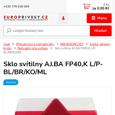
0
ks
+420 776 026 008
za
0,00 Kč
Menu
Hledat
Úvod
Příšlušenství a náhradní díly
NÁHRADNÍ DÍLY
Světla, odrazky,
krytky
Náhradní skla svítilen
Sklo svítilny AJ.BA FP40,K L/P-
BL/BR/KO/ML
Sklo svítilny AJ.BA FP40,K L/P-
BL/BR/KO/ML
Novinka