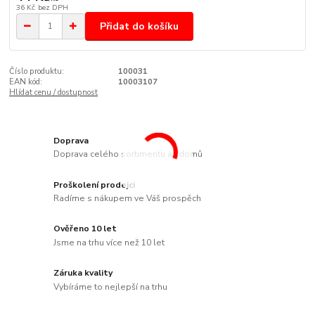
36 Kč
bez DPH
Přidat do košíku
Číslo produktu:
100031
EAN kód:
10003107
Hlídat cenu / dostupnost
Doprava
Doprava celého sortimentu až domů
Proškolení prodejci
Radíme s nákupem ve Váš prospěch
Ověřeno 10 let
Jsme na trhu více než 10 let
Záruka kvality
Vybíráme to nejlepší na trhu