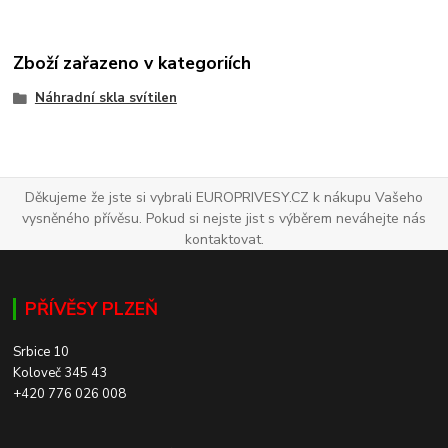
Zboží zařazeno v kategoriích
Náhradní skla svítilen
Děkujeme že jste si vybrali EUROPRIVESY.CZ k nákupu Vašeho
vysněného přívěsu. Pokud si nejste jist s výběrem neváhejte nás
kontaktovat.
PŘÍVĚSY PLZEŇ
Srbice 10
Koloveč 345 43
+420 776 026 008