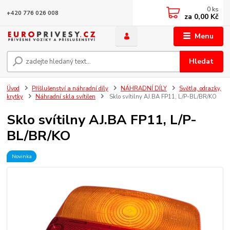
0
ks
+420 776 026 008
za
0,00 Kč
Menu
Hledat
Úvod
Příšlušenství a náhradní díly
NÁHRADNÍ DÍLY
Světla, odrazky,
krytky
Náhradní skla svítilen
Sklo svítilny AJ.BA FP11, L/P-BL/BR/KO
Sklo svítilny AJ.BA FP11, L/P-
BL/BR/KO
Novinka