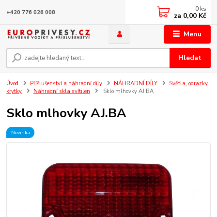
0
ks
+420 776 026 008
za
0,00 Kč
Menu
Hledat
Úvod
Příšlušenství a náhradní díly
NÁHRADNÍ DÍLY
Světla, odrazky,
krytky
Náhradní skla svítilen
Sklo mlhovky AJ.BA
Sklo mlhovky AJ.BA
Novinka