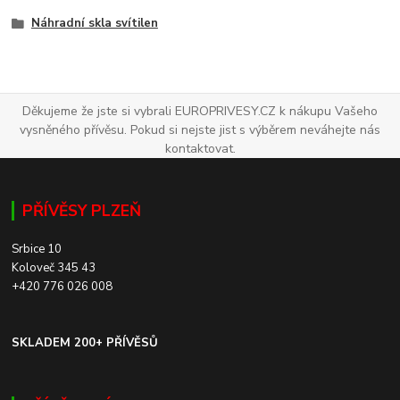
Náhradní skla svítilen
Děkujeme že jste si vybrali EUROPRIVESY.CZ k nákupu Vašeho
vysněného přívěsu. Pokud si nejste jist s výběrem neváhejte nás
kontaktovat.
PŘÍVĚSY PLZEŇ
Srbice 10
Koloveč 345 43
+420 776 026 008
SKLADEM 200+ PŘÍVĚSŮ