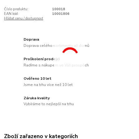
Číslo produktu:
100018
EAN kód:
10001806
Hlídat cenu / dostupnost
Doprava
Doprava celého sortimentu až domů
Proškolení prodejci
Radíme s nákupem ve Váš prospěch
Ověřeno 10 let
Jsme na trhu více než 10 let
Záruka kvality
Vybíráme to nejlepší na trhu
Zboží zařazeno v kategoriích