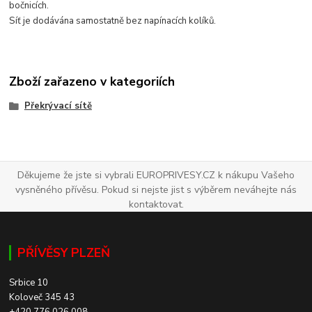
bočnicích.
Síť je dodávána samostatně bez napínacích kolíků.
Zboží zařazeno v kategoriích
Překrývací sítě
Děkujeme že jste si vybrali EUROPRIVESY.CZ k nákupu Vašeho
vysněného přívěsu. Pokud si nejste jist s výběrem neváhejte nás
kontaktovat.
PŘÍVĚSY PLZEŇ
Srbice 10
Koloveč 345 43
+420 776 026 008