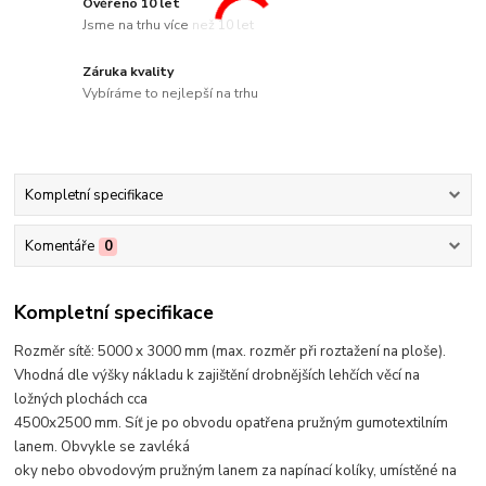
Ověřeno 10 let
Jsme na trhu více než 10 let
Záruka kvality
Vybíráme to nejlepší na trhu
Kompletní specifikace
Komentáře
0
Kompletní specifikace
Rozměr sítě: 5000 x 3000 mm (max. rozměr při roztažení na ploše).
Vhodná dle výšky nákladu k zajištění drobnějších lehčích věcí na
ložných plochách cca
4500x2500 mm. Síť je po obvodu opatřena pružným gumotextilním
lanem. Obvykle se zavléká
oky nebo obvodovým pružným lanem za napínací kolíky, umístěné na