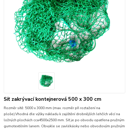
Síť zakrývací kontejnerová 500 x 300 cm
Rozměr sítě: 5000 x 3000 mm (max. rozměr při roztažení na
ploše).Vhodná dle výšky nákladu k zajištění drobnějších lehčích věcí na
ložných plochách cca4500x2500 mm. Síť je po obvodu opatřena pružným
gumotextilním lanem. Obvykle se zavlékáoky nebo obvodovým pružným