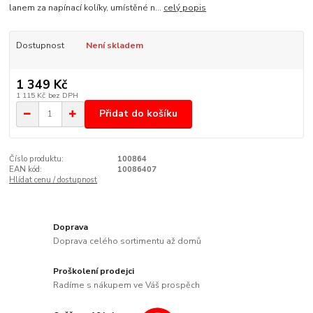
lanem za napínací kolíky, umístěné n...
celý popis
Dostupnost
Není skladem
1 349 Kč
1 115 Kč
bez DPH
Přidat do košíku
Číslo produktu:
100864
EAN kód:
10086407
Hlídat cenu / dostupnost
Doprava
Doprava celého sortimentu až domů
Proškolení prodejci
Radíme s nákupem ve Váš prospěch