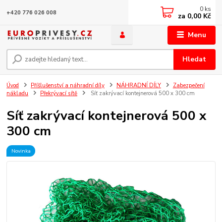
0
ks
+420 776 026 008
za
0,00 Kč
Menu
Hledat
Úvod
Příšlušenství a náhradní díly
NÁHRADNÍ DÍLY
Zabezpečení
nákladu
Překrývací sítě
Síť zakrývací kontejnerová 500 x 300 cm
Síť zakrývací kontejnerová 500 x
300 cm
Novinka