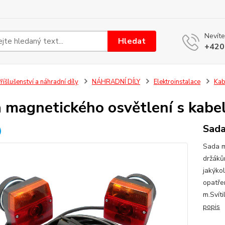
Nevíte
Hledat
+420
říšlušenství a náhradní díly
NÁHRADNÍ DÍLY
Elektroinstalace
Kab
 magnetického osvětlení s kabe
Sada
Sada m
držáků
jakýko
opatře
m.Svít
popis