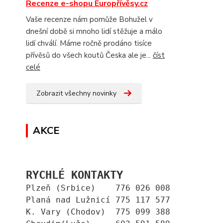
Recenze e-shopu Europřívěsy.cz
Vaše recenze nám pomůže Bohužel v
dnešní době si mnoho lidí stěžuje a málo
lidí chválí. Máme ročně prodáno tisíce
přívěsů do všech koutů Česka ale je...
číst
celé
Zobrazit všechny novinky
AKCE
RYCHLÉ KONTAKTY
Plzeň (Srbice)    776 026 008
Planá nad Lužnicí 775 117 577
K. Vary (Chodov)  775 099 388