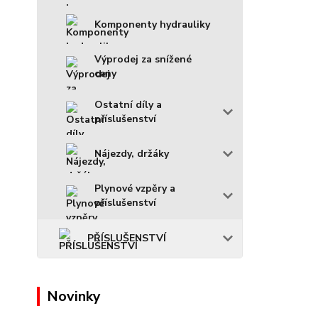
Komponenty hydrauliky
Výprodej za snížené
ceny
Ostatní díly a
příslušenství
Nájezdy, držáky
Plynové vzpěry a
příslušenství
PŘÍSLUŠENSTVÍ
Novinky