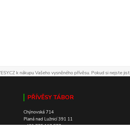
ESY.CZ k nákupu Vašeho vysněného přívěsu. Pokud si nejste jist
PŘÍVĚSY TÁBOR
Chýnovská 714
Planá nad Lužnicí 391 11
+420 775 117 577