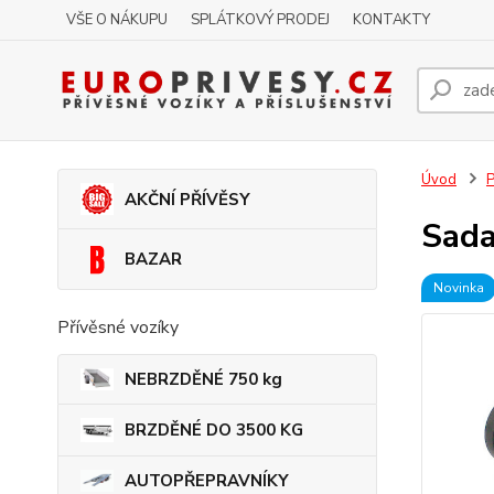
VŠE O NÁKUPU
SPLÁTKOVÝ PRODEJ
KONTAKTY
Úvod
P
AKČNÍ PŘÍVĚSY
Sada
BAZAR
Novinka
Přívěsné vozíky
NEBRZDĚNÉ 750 kg
BRZDĚNÉ DO 3500 KG
AUTOPŘEPRAVNÍKY