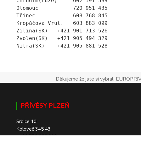
Chrudim(Luže)     602 591 589
Olomouc           720 951 435
Třinec            608 768 845
Kropáčova Vrut.   603 883 099
Žilina(SK)   +421 901 713 526
Zvolen(SK)   +421 905 494 329
Nitra(SK)    +421 905 881 528
Děkujeme že jste si vybrali EUROPRIV
PŘÍVĚSY PLZEŇ
Srbice 10
Koloveč 345 43
+420 776 026 008