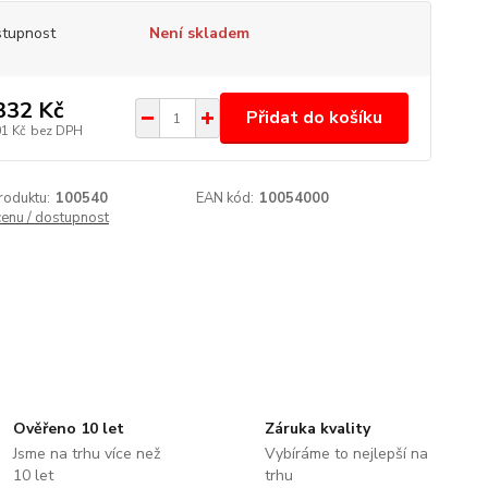
tupnost
Není skladem
332 Kč
Přidat do košíku
01 Kč
bez DPH
roduktu:
100540
EAN kód:
10054000
cenu / dostupnost
Ověřeno 10 let
Záruka kvality
Jsme na trhu více než
Vybíráme to nejlepší na
10 let
trhu