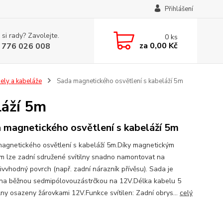
Přihlášení
 si rady? Zavolejte.
0
ks
za
0,00 Kč
 776 026 008
ely a kabeláže
Sada magnetického osvětlení s kabeláží 5m
láží 5m
 magnetického osvětlení s kabeláží 5m
agnetického osvětlení s kabeláží 5m.Díky magnetickým
m lze zadní sdružené svítilny snadno namontovat na
livvhodný povrch (např. zadní nárazník přívěsu). Sada je
na běžnou sedmipólovouzástrčkou na 12V.Délka kabelu 5
ilny osazeny žárovkami 12V.Funkce svítilen: Zadní obrys...
celý