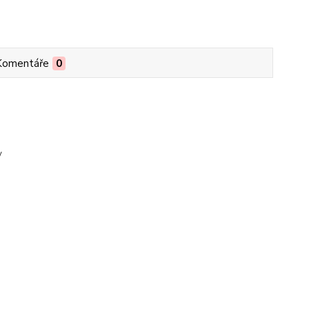
Komentáře
0
v