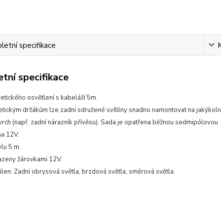
etní specifikace
tní specifikace
tického osvětlení s kabeláží 5m.
tickým držákům lze zadní sdružené svítilny snadno namontovat na jakýkoli
rch (např. zadní nárazník přívěsu). Sada je opatřena běžnou sedmipólovou
na 12V.
lu 5 m.
sazeny žárovkami 12V.
ilen: Zadní obrysová světla, brzdová světla, směrová světla.