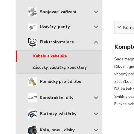
Spojovací zařízení
Uzávěry, panty
Kompl
Elektroinstalace
Komple
Kabely a kabeláže
Sada magne
Díky magne
Zásuvky, zástrčky, konektory
vhodný pov
Pomůcky pro údržbu
zástrčkou 
Délka kabe
Svítilny o
Konstrukční díly
Funkce svít
Blatníky, zástěrky
Kola, pneu, disky