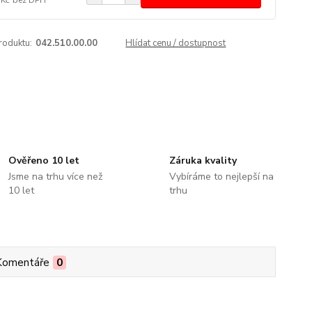
roduktu:
042.510.00.00
Hlídat cenu / dostupnost
Ověřeno 10 let
Záruka kvality
Jsme na trhu více než
Vybíráme to nejlepší na
10 let
trhu
Komentáře
0