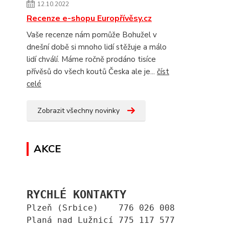
12.10.2022
Recenze e-shopu Europřívěsy.cz
Vaše recenze nám pomůže Bohužel v
dnešní době si mnoho lidí stěžuje a málo
lidí chválí. Máme ročně prodáno tisíce
přívěsů do všech koutů Česka ale je...
číst
celé
Zobrazit všechny novinky
AKCE
RYCHLÉ KONTAKTY
Plzeň (Srbice)    776 026 008
Planá nad Lužnicí 775 117 577