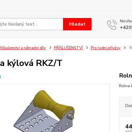
Nevíte
Hledat
+420
říšlušenství a náhradní díly
PŘÍSLUŠENSTVÍ
Pro lodní přívěsy
R
a kýlová RKZ/T
Roln
Rolna 
Dos
44
364