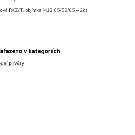
lová RKZ/T, objímka M12 65/52/65 – 2ks
zařazeno v kategoriích
odní přívěsy