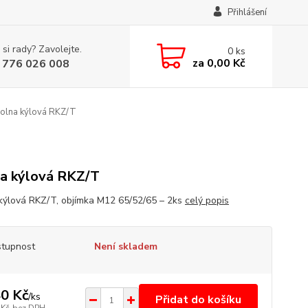
Přihlášení
 si rady? Zavolejte.
0
ks
za
0,00 Kč
 776 026 008
olna kýlová RKZ/T
a kýlová RKZ/T
kýlová RKZ/T, objímka M12 65/52/65 – 2ks
celý popis
tupnost
Není skladem
0 Kč
/
ks
Přidat do košíku
 Kč
bez DPH