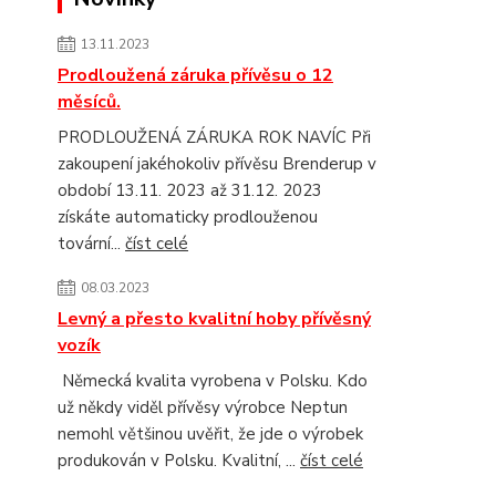
13.11.2023
Prodloužená záruka přívěsu o 12
měsíců.
PRODLOUŽENÁ ZÁRUKA ROK NAVÍC Při
zakoupení jakéhokoliv přívěsu Brenderup v
období 13.11. 2023 až 31.12. 2023
získáte automaticky prodlouženou
tovární...
číst celé
08.03.2023
Levný a přesto kvalitní hoby přívěsný
vozík
Německá kvalita vyrobena v Polsku. Kdo
už někdy viděl přívěsy výrobce Neptun
nemohl většinou uvěřit, že jde o výrobek
produkován v Polsku. Kvalitní, ...
číst celé