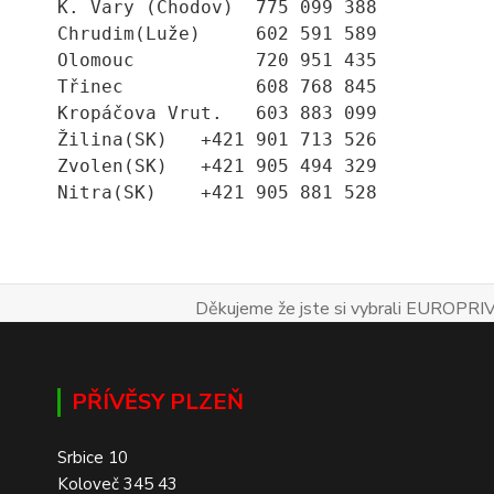
K. Vary (Chodov)  775 099 388
Chrudim(Luže)     602 591 589
Olomouc           720 951 435
Třinec            608 768 845
Kropáčova Vrut.   603 883 099
Žilina(SK)   +421 901 713 526
Zvolen(SK)   +421 905 494 329
Nitra(SK)    +421 905 881 528
Děkujeme že jste si vybrali EUROPRIV
PŘÍVĚSY PLZEŇ
Srbice 10
Koloveč 345 43