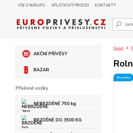
VŠE O NÁKUPU
SPLÁTKOVÝ PRODEJ
KONTAKTY
Úvod
P
AKČNÍ PŘÍVĚSY
Roln
BAZAR
Novinka
Přívěsné vozíky
NEBRZDĚNÉ 750 kg
BRZDĚNÉ DO 3500 KG