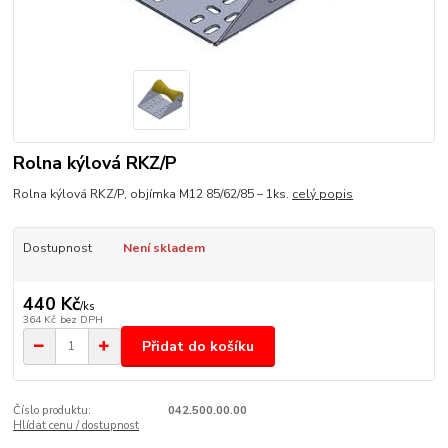
Rolna kýlová RKZ/P
Rolna kýlová RKZ/P, objímka M12 85/62/85 – 1ks.
celý popis
Dostupnost
Není skladem
440 Kč
/
ks
364 Kč
bez DPH
Přidat do košíku
Číslo produktu:
042.500.00.00
Hlídat cenu / dostupnost