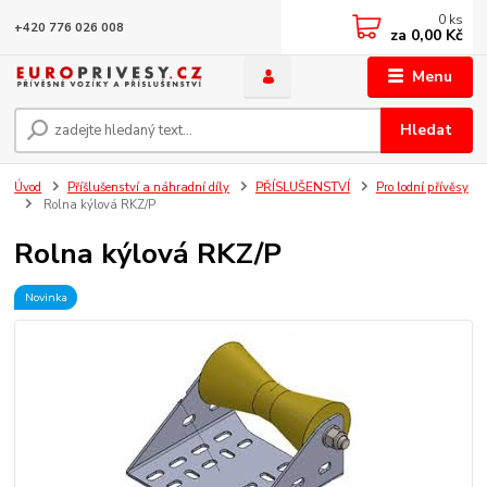
0
ks
+420 776 026 008
za
0,00 Kč
Menu
Hledat
Úvod
Příšlušenství a náhradní díly
PŘÍSLUŠENSTVÍ
Pro lodní přívěsy
Rolna kýlová RKZ/P
Rolna kýlová RKZ/P
Novinka