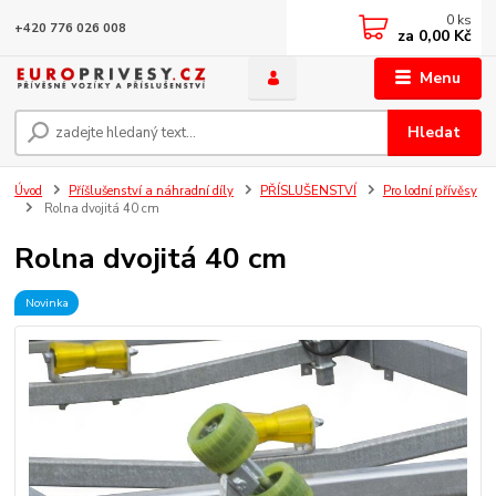
0
ks
+420 776 026 008
za
0,00 Kč
Menu
Hledat
Úvod
Příšlušenství a náhradní díly
PŘÍSLUŠENSTVÍ
Pro lodní přívěsy
Rolna dvojitá 40 cm
Rolna dvojitá 40 cm
Novinka