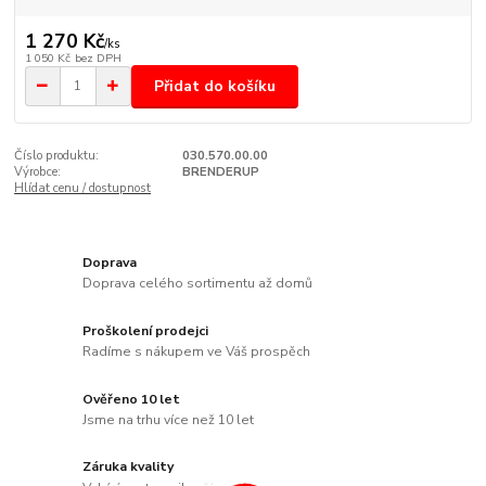
1 270 Kč
/
ks
1 050 Kč
bez DPH
Přidat do košíku
Číslo produktu:
030.570.00.00
Výrobce:
BRENDERUP
Hlídat cenu / dostupnost
Doprava
Doprava celého sortimentu až domů
Proškolení prodejci
Radíme s nákupem ve Váš prospěch
Ověřeno 10 let
Jsme na trhu více než 10 let
Záruka kvality