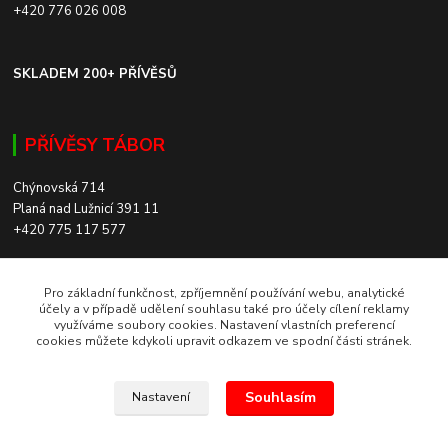
+420 776 026 008
SKLADEM 200+ PŘÍVĚSŮ
PŘÍVĚSY TÁBOR
Chýnovská 714
Planá nad Lužnicí 391 11
+420 775 117 577
SKLADEM 200+ PŘÍVĚSŮ
Pro základní funkčnost, zpříjemnění používání webu, analytické
účely a v případě udělení souhlasu také pro účely cílení reklamy
využíváme soubory cookies. Nastavení vlastních preferencí
ROZVOZ PO CELÉ ČR
cookies můžete kdykoli upravit odkazem ve spodní části stránek.
Souhlasím
Nastavení