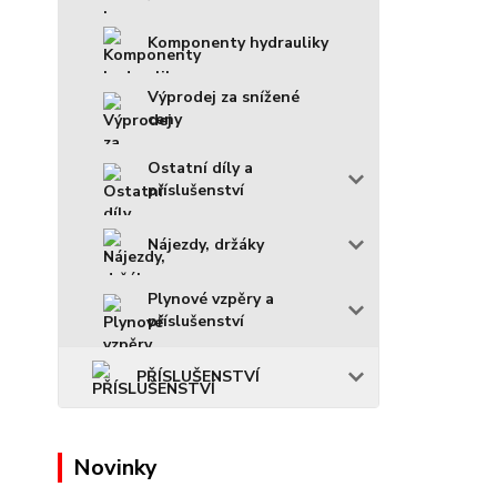
Komponenty hydrauliky
Výprodej za snížené
ceny
Ostatní díly a
příslušenství
Nájezdy, držáky
Plynové vzpěry a
příslušenství
PŘÍSLUŠENSTVÍ
Novinky