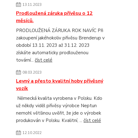
13.11.2023
Prodloužená záruka přívěsu o 12
měsíců.
PRODLOUŽENÁ ZÁRUKA ROK NAVÍC Při
zakoupení jakéhokoliv přívěsu Brenderup v
období 13.11. 2023 až 31.12. 2023
získáte automaticky prodlouženou
tovární...
číst celé
08.03.2023
Levný a přesto kvalitní hoby přívěsný
vozík
Německá kvalita vyrobena v Polsku. Kdo
už někdy viděl přívěsy výrobce Neptun
nemohl většinou uvěřit, že jde o výrobek
produkován v Polsku. Kvalitní, ...
číst celé
12.10.2022