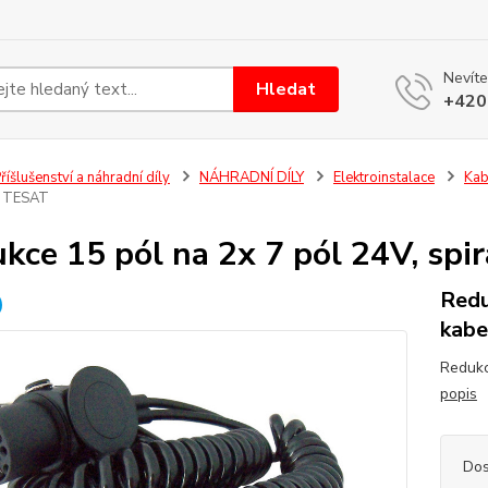
Nevíte
Hledat
+420
říšlušenství a náhradní díly
NÁHRADNÍ DÍLY
Elektroinstalace
Kab
m TESAT
kce 15 pól na 2x 7 pól 24V, sp
Redu
kabe
Redukc
popis
Dos