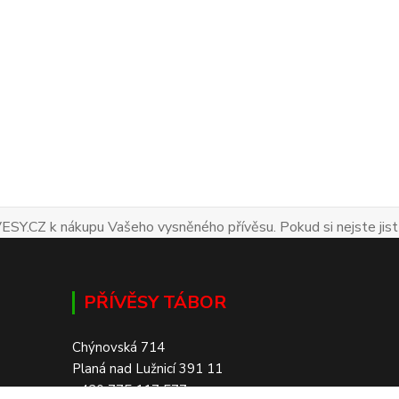
ESY.CZ k nákupu Vašeho vysněného přívěsu. Pokud si nejste jist
PŘÍVĚSY TÁBOR
Chýnovská 714
Planá nad Lužnicí 391 11
+420 775 117 577