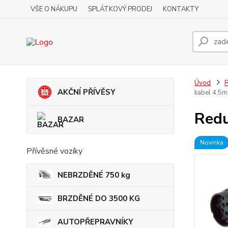
VŠE O NÁKUPU
SPLÁTKOVÝ PRODEJ
KONTAKTY
Úvod
P
AKČNÍ PŘÍVĚSY
kabel 4.5
Redu
BAZAR
Novinka
Přívěsné vozíky
NEBRZDĚNÉ 750 kg
BRZDĚNÉ DO 3500 KG
AUTOPŘEPRAVNÍKY