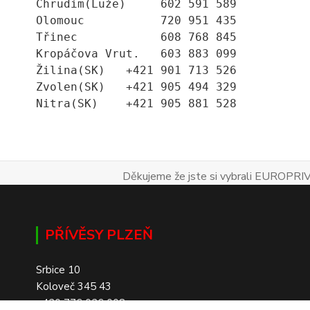
Chrudim(Luže)     602 591 589
Olomouc           720 951 435
Třinec            608 768 845
Kropáčova Vrut.   603 883 099
Žilina(SK)   +421 901 713 526
Zvolen(SK)   +421 905 494 329
Nitra(SK)    +421 905 881 528
Děkujeme že jste si vybrali EUROPRIV
PŘÍVĚSY PLZEŇ
Srbice 10
Koloveč 345 43
+420 776 026 008