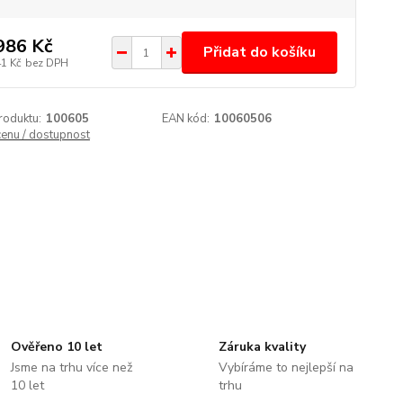
986 Kč
Přidat do košíku
41 Kč
bez DPH
roduktu:
100605
EAN kód:
10060506
cenu / dostupnost
Ověřeno 10 let
Záruka kvality
Jsme na trhu více než
Vybíráme to nejlepší na
10 let
trhu