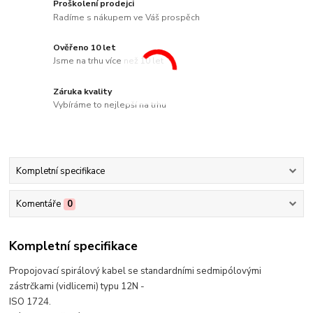
Proškolení prodejci
Radíme s nákupem ve Váš prospěch
Ověřeno 10 let
Jsme na trhu více než 10 let
Záruka kvality
Vybíráme to nejlepší na trhu
Kompletní specifikace
Komentáře
0
Kompletní specifikace
Propojovací spirálový kabel se standardními sedmipólovými
zástrčkami (vidlicemi) typu 12N -
ISO 1724.