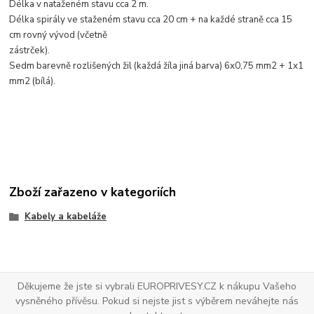
Délka v nataženém stavu cca 2 m.
Délka spirály ve staženém stavu cca 20 cm + na každé straně cca 15
cm rovný vývod (včetně
zástrček).
Sedm barevně rozlišených žil (každá žíla jiná barva) 6x0,75 mm2 + 1x1
mm2 (bílá).
Zboží zařazeno v kategoriích
Kabely a kabeláže
Děkujeme že jste si vybrali EUROPRIVESY.CZ k nákupu Vašeho
vysněného přívěsu. Pokud si nejste jist s výběrem neváhejte nás