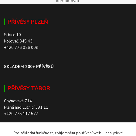
kontaktovat.
PŘÍVĚSY PLZEŇ
Srbice 10
Koloveč 345 43
+420 776 026 008
SKLADEM 200+ PŘÍVĚSŮ
PŘÍVĚSY TÁBOR
Chýnovská 714
Planá nad Lužnicí 391 11
+420 775 117 577
SKLADEM 200+ PŘÍVĚSŮ
Pro základní funkčnost, zpříjemnění používání webu, analytické