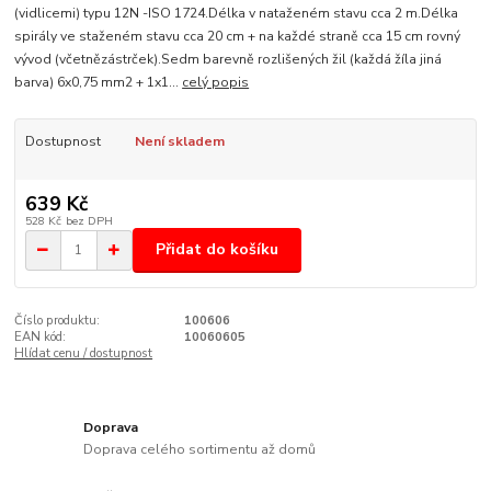
(vidlicemi) typu 12N -ISO 1724.Délka v nataženém stavu cca 2 m.Délka
spirály ve staženém stavu cca 20 cm + na každé straně cca 15 cm rovný
vývod (včetnězástrček).Sedm barevně rozlišených žil (každá žíla jiná
barva) 6x0,75 mm2 + 1x1...
celý popis
Dostupnost
Není skladem
639 Kč
528 Kč
bez DPH
Přidat do košíku
Číslo produktu:
100606
EAN kód:
10060605
Hlídat cenu / dostupnost
Doprava
Doprava celého sortimentu až domů