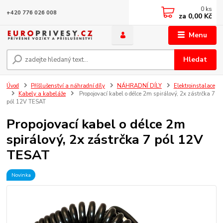
0
ks
+420 776 026 008
za
0,00 Kč
Menu
Hledat
Úvod
Příšlušenství a náhradní díly
NÁHRADNÍ DÍLY
Elektroinstalace
Kabely a kabeláže
Propojovací kabel o délce 2m spirálový, 2x zástrčka 7
pól 12V TESAT
Propojovací kabel o délce 2m
spirálový, 2x zástrčka 7 pól 12V
TESAT
Novinka