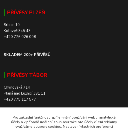
PŘÍVĚSY PLZEŇ
Srbice 10
Koloveč 345 43
+420 776 026 008
SKLADEM 200+ PŘÍVĚSŮ
PŘÍVĚSY TÁBOR
Chýnovská 714
Planá nad Lužnicí 391 11
+420 775 117 577
SKLADEM 200+ PŘÍVĚSŮ
Pro základní funkčnost, zpříjemnění používání webu, analytické
účely a v případě udělení souhlasu také pro účely cílení reklamy
využíváme soubory cookies. Nastavení vlastních preferencí