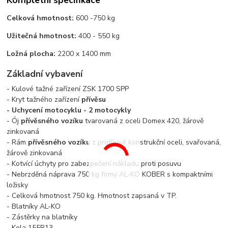
Kompletní specifikace
Celková hmotnost:
600 -750 kg
Užitečná hmotnost:
400 - 550 kg
Ložná plocha:
2200 x 1400 mm
Základní vybavení
- Kulové tažné zařízení ZSK 1700 SPP
- Kryt tažného zařízení
přívěsu
-
Uchycení motocyklu - 2 motocykly
- Ój
přívěsného vozíku
tvarovaná z oceli Domex 420, žárově
zinkovaná
- Rám
přívěsného vozíku
z profilové konstrukční oceli, svařovaná,
žárově zinkovaná
- Kotvící úchyty pro zabezpečení nákladu proti posuvu
- Nebrzděná náprava 750 kg firmy AL-KO KOBER s kompaktními
ložisky
- Celková hmotnost 750 kg. Hmotnost zapsaná v TP.
- Blatníky AL-KO
- Zástěrky na blatníky
- Kola 155R13