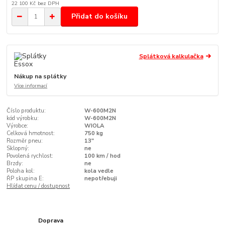
22 100 Kč
bez DPH
Přidat do košíku
Splátková kalkulačka
Nákup na splátky
Více informací
Číslo produktu:
W-600M2N
kód výrobku:
W-600M2N
Výrobce:
WIOLA
Celková hmotnost:
750 kg
Rozměr pneu:
13"
Sklopný:
ne
Povolená rychlost:
100 km / hod
Brzdy:
ne
Poloha kol:
kola vedle
ŘP skupina E:
nepotřebuji
Hlídat cenu / dostupnost
Doprava