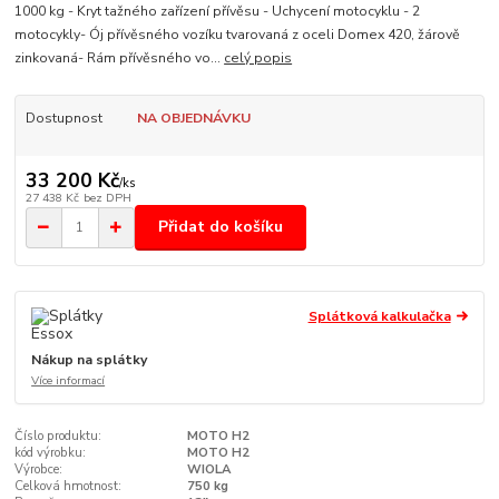
1000 kg - Kryt tažného zařízení přívěsu - Uchycení motocyklu - 2
motocykly- Ój přívěsného vozíku tvarovaná z oceli Domex 420, žárově
zinkovaná- Rám přívěsného vo...
celý popis
Dostupnost
NA OBJEDNÁVKU
33 200 Kč
/
ks
27 438 Kč
bez DPH
Přidat do košíku
Splátková kalkulačka
Nákup na splátky
Více informací
Číslo produktu:
MOTO H2
kód výrobku:
MOTO H2
Výrobce:
WIOLA
Celková hmotnost:
750 kg