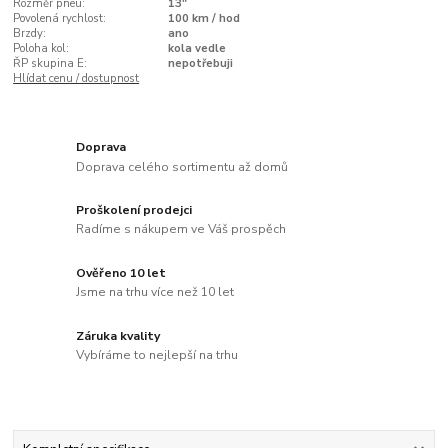
Rozměr pneu:
13"
Povolená rychlost:
100 km / hod
Brzdy:
ano
Poloha kol:
kola vedle
ŘP skupina E:
nepotřebuji
Hlídat cenu / dostupnost
Doprava
Doprava celého sortimentu až domů
Proškolení prodejci
Radíme s nákupem ve Váš prospěch
Ověřeno 10 let
Jsme na trhu více než 10 let
Záruka kvality
Vybíráme to nejlepší na trhu