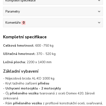
Kompletní specifikace
Parametry
Komentáře
0
Kompletní specifikace
Celková hmotnost:
600 -750 kg
Užitečná hmotnost:
370 - 520 kg
Ložná plocha:
2200 x 1400 mm
Základní vybavení
- Nájezdová brzda AL-KO 1000 kg
- Kryt tažného zařízení
přívěsu
-
Uchycení motocyklu - 2 motocykly
- Ój
přívěsného vozíku
tvarovaná z oceli Domex 420, žárově
zinkovaná
- Rám
přívěsného vozíku
z profilové konstrukční oceli, svařovaná,