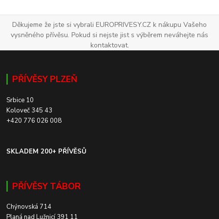
Děkujeme že jste si vybrali EUROPRIVESY.CZ k nákupu Vašeho
vysněného přívěsu. Pokud si nejste jist s výběrem neváhejte nás
kontaktovat.
PŘÍVĚSY PLZEŇ
Srbice 10
Koloveč 345 43
+420 776 026 008
SKLADEM 200+ PŘÍVĚSŮ
PŘÍVĚSY TÁBOR
Chýnovská 714
Planá nad Lužnicí 391 11