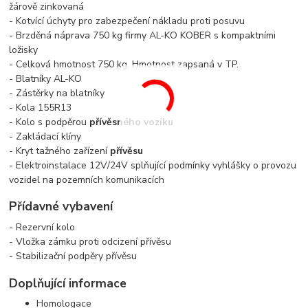
žárově zinkovaná
- Kotvící úchyty pro zabezpečení nákladu proti posuvu
- Brzděná náprava 750 kg firmy AL-KO KOBER s kompaktními
ložisky
- Celková hmotnost 750 kg. Hmotnost zapsaná v TP.
- Blatníky AL-KO
- Zástěrky na blatníky
- Kola 155R13
- Kolo s podpěrou
přívěsného vozíku
- Zakládací klíny
- Kryt tažného zařízení
přívěsu
- Elektroinstalace 12V/24V splňující podmínky vyhlášky o provozu
vozidel na pozemních komunikacích
Přídavné vybavení
- Rezervní kolo
- Vložka zámku proti odcizení
přívěsu
- Stabilizační podpěry
přívěsu
Doplňující informace
Homologace