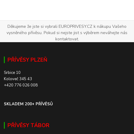
Děkujeme že jste si vybrali EUROPRIVESY.CZ k nákupu Vašeho
vysněného přívěsu. Pokud si nejste jist s výběrem neváhejte nás
kontaktovat.
PŘÍVĚSY PLZEŇ
Srbice 10
Koloveč 345 43
+420 776 026 008
SKLADEM 200+ PŘÍVĚSŮ
PŘÍVĚSY TÁBOR