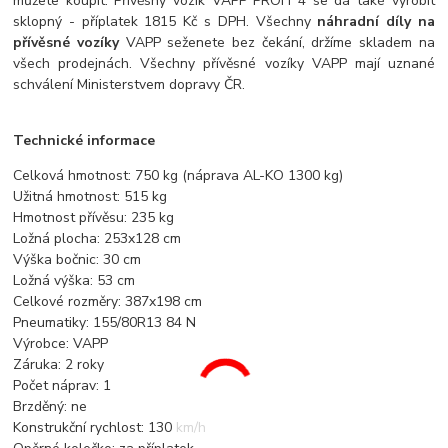
můžete koupit. Přívěsný vozík VAPP PROFI 4 se dá také vyrobit
sklopný - příplatek 1815 Kč s DPH. Všechny
náhradní díly na
přívěsné vozíky
VAPP seženete bez čekání, držíme skladem na
všech prodejnách. Všechny přívěsné vozíky VAPP mají uznané
schválení Ministerstvem dopravy ČR.
Technické informace
Celková hmotnost: 750 kg (náprava AL-KO 1300 kg)
Užitná hmotnost: 515 kg
Hmotnost přívěsu: 235 kg
Ložná plocha: 253x128 cm
Výška bočnic: 30 cm
Ložná výška: 53 cm
Celkové rozměry: 387x198 cm
Pneumatiky: 155/80R13 84 N
Výrobce: VAPP
Záruka: 2 roky
Počet náprav: 1
Brzděný: ne
Konstrukční rychlost: 130 km/h