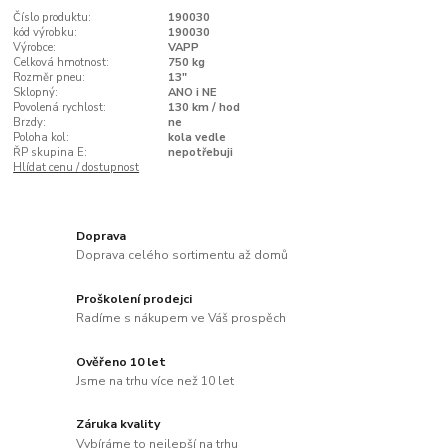
Číslo produktu:
190030
kód výrobku:
190030
Výrobce:
VAPP
Celková hmotnost:
750 kg
Rozměr pneu:
13"
Sklopný:
ANO i NE
Povolená rychlost:
130 km / hod
Brzdy:
ne
Poloha kol:
kola vedle
ŘP skupina E:
nepotřebuji
Hlídat cenu / dostupnost
Doprava
Doprava celého sortimentu až domů
Proškolení prodejci
Radíme s nákupem ve Váš prospěch
Ověřeno 10 let
Jsme na trhu více než 10 let
Záruka kvality
Vybíráme to nejlepší na trhu