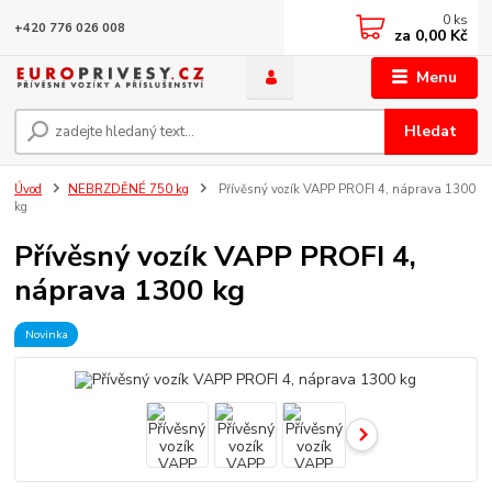
0
ks
+420 776 026 008
za
0,00 Kč
Menu
Hledat
Úvod
NEBRZDĚNÉ 750 kg
Přívěsný vozík VAPP PROFI 4, náprava 1300
kg
Přívěsný vozík VAPP PROFI 4,
náprava 1300 kg
Novinka