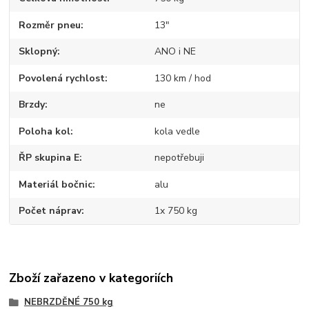
Rozměr pneu
13"
Sklopný
ANO i NE
Povolená rychlost
130 km / hod
Brzdy
ne
Poloha kol
kola vedle
ŘP skupina E
nepotřebuji
Materiál bočnic
alu
Počet náprav
1x 750 kg
Zboží zařazeno v kategoriích
NEBRZDĚNÉ 750 kg