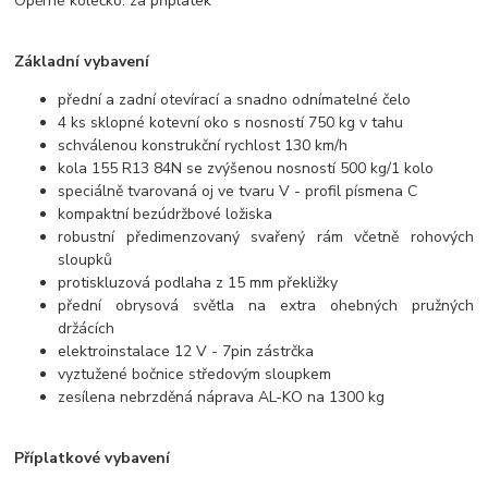
Opěrné kolečko: za příplatek
Základní vybavení
přední a zadní otevírací a snadno odnímatelné čelo
4 ks sklopné kotevní oko s nosností 750 kg v tahu
schválenou konstrukční rychlost 130 km/h
kola 155 R13 84N se zvýšenou nosností 500 kg/1 kolo
speciálně tvarovaná oj ve tvaru V - profil písmena C
kompaktní bezúdržbové ložiska
robustní předimenzovaný svařený rám včetně rohových
sloupků
protiskluzová podlaha z 15 mm překližky
přední obrysová světla na extra ohebných pružných
držácích
elektroinstalace 12 V - 7pin zástrčka
vyztužené bočnice středovým sloupkem
zesílena nebrzděná náprava AL-KO na 1300 kg
Příplatkové vybavení