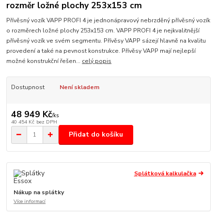
rozměr ložné plochy 253x153 cm
Přívěsný vozík VAPP PROFI 4 je jednonápravový nebrzděný přívěsný vozík
o rozměrech ložné plochy 253x153 cm. VAPP PROFI 4 je nejkvalitnější
přívěsný vozík ve svém segmentu. Přívěsy VAPP sázejí hlavně na kvalitu
provedení a také na pevnost konstrukce. Přívěsy VAPP mají nejlepší
možné konstrukční řešen...
celý popis
Dostupnost
Není skladem
48 949 Kč
/
ks
40 454 Kč
bez DPH
Přidat do košíku
Splátková kalkulačka
Nákup na splátky
Více informací