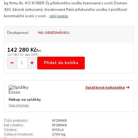
kg firmy AL-KO KOBER Ój přívěsného vozíku tvarovaná z oceli Domex
420, žárově zinkovaná, šroubovaná Rám přívěsného vozíku z profilové
konstrukční oceli z ocel...
celý popis
Dostupnost
NA OBJEDNÁVKU
142 280 Kč
/
ks
117 587 Kč
bez DPH
Přidat do košíku
Splátková kalkulačka
Nákup na splátky
Více informací
Číslo produktu:
W26N48
kód výrobku:
W26N48
Výrobce:
WIOLA
Celková hmotnost:
2700 kg