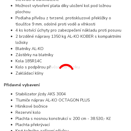
Možnost vytvoření plata díky uložení kol pod ložnou
plochou
Podlaha přívěsu z tvrzené, protiskluzové překližky o
tloušťce 9 mm, odolné proti vodě a vlhkosti
4 ks kotvící úchyty pro zabezpečení nákladu proti posuvu
2 brzděné nápravy 1350 kg AL-KO KOBER s kompaktními
ložisky
Blatníky AL-KO
Zástěrky na blatníky
Kola 185R14C
Kolo s podpěrou přívěsného vozíku
Zakládací klíny
Přidavné vybavení
Stabilizator jízdy AKS 3004
Tlumiče náprav AL-KO OCTAGON PLUS
Hliníkové bočnice
Rezervní kolo
Plachta s nosnou konstrukcí v. 200 cm - 38.530,- Kč
Plachta překrývací
Kryt tažného zařízení přívěsu