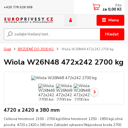
0
ks
+420 776 026 008
za
0,00 Kč
Menu
Hledat
Úvod
BRZDĚNÉ DO 3500 KG
Wiola W26N48 472x242 2700 kg
Wiola W26N48 472x242 2700 kg
4720 x 2420 x 380 mm
Celková hmotnost: 2100 - 2700 kgUžitná hmotnost: 1250 - 1850 kgLožná
plocha: 4720 x 2420 x 380 mm Základní vybavení Nájezdová brzda 2700