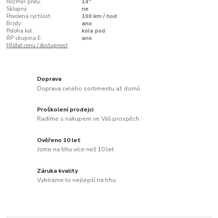
Rozměr pneu:
14"
Sklopný:
ne
Povolená rychlost:
100 km / hod
Brzdy:
ano
Poloha kol:
kola pod
ŘP skupina E:
ano
Hlídat cenu / dostupnost
Doprava
Doprava celého sortimentu až domů
Proškolení prodejci
Radíme s nákupem ve Váš prospěch
Ověřeno 10 let
Jsme na trhu více než 10 let
Záruka kvality
Vybíráme to nejlepší na trhu