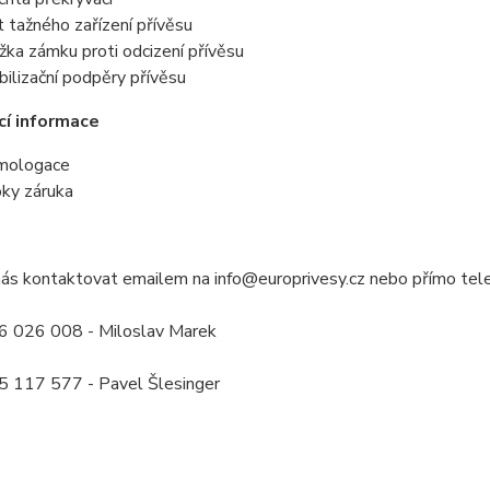
t tažného zařízení
přívěsu
žka zámku proti odcizení
přívěsu
bilizační podpěry
přívěsu
cí informace
mologace
oky záruka
ás kontaktovat emailem na info@europrivesy.cz nebo přímo tele
 026 008 - Miloslav Marek
 117 577 - Pavel Šlesinger