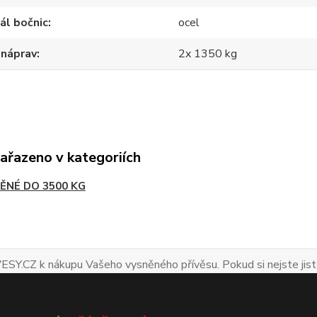
ál bočnic
ocel
 náprav
2x 1350 kg
zařazeno v kategoriích
ĚNÉ DO 3500 KG
ESY.CZ k nákupu Vašeho vysněného přívěsu. Pokud si nejste jist