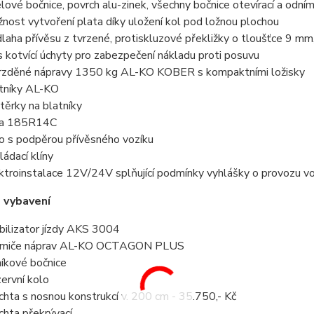
lové bočnice, povrch alu-zinek, všechny bočnice otevírací a odní
nost vytvoření plata díky uložení kol pod ložnou plochou
dlaha
přívěsu
z tvrzené, protiskluzové překližky o tloušťce 9 mm,
s kotvící úchyty pro zabezpečení nákladu proti posuvu
rzděné nápravy 1350 kg AL-KO KOBER s kompaktními ložisky
tníky AL-KO
těrky na blatníky
la 185R14C
o s podpěrou
přívěsného vozíku
ládací klíny
ktroinstalace 12V/24V splňující podmínky vyhlášky o provozu v
 vybavení
bilizator jízdy AKS 3004
umiče náprav AL-KO OCTAGON PLUS
níkové bočnice
ervní kolo
chta s nosnou konstrukcí v. 200 cm - 35.750,- Kč
chta překrývací