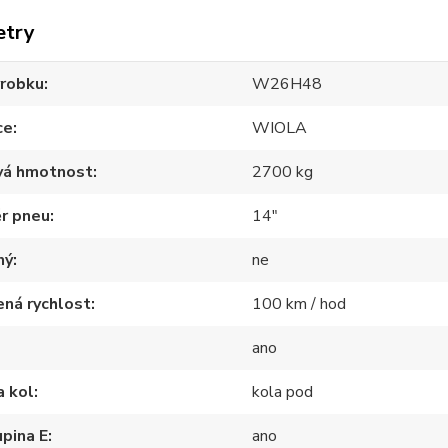
etry
ýrobku
W26H48
ce
WIOLA
vá hmotnost
2700 kg
r pneu
14"
ný
ne
ná rychlost
100 km / hod
ano
a kol
kola pod
pina E
ano