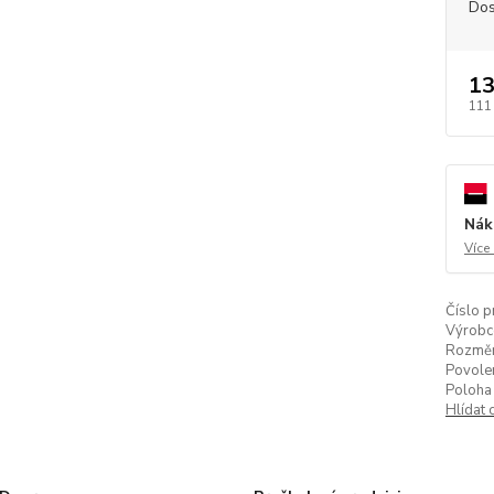
Dos
13
111
Nák
Více
Číslo p
Výrobc
Rozměr
Povolen
Poloha 
Hlídat 