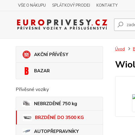
VŠE O NÁKUPU
SPLÁTKOVÝ PRODEJ
KONTAKTY
Úvod
AKČNÍ PŘÍVĚSY
Wio
BAZAR
Přívěsné vozíky
NEBRZDĚNÉ 750 kg
BRZDĚNÉ DO 3500 KG
AUTOPŘEPRAVNÍKY