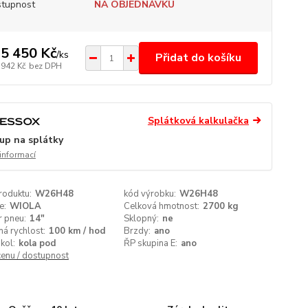
tupnost
NA OBJEDNÁVKU
5 450 Kč
/
ks
Přidat do košíku
 942 Kč
bez DPH
Splátková kalkulačka
up na splátky
 informací
roduktu:
W26H48
kód výrobku:
W26H48
e:
WIOLA
Celková hmotnost:
2700 kg
 pneu:
14"
Sklopný:
ne
á rychlost:
100 km / hod
Brzdy:
ano
kol:
kola pod
ŘP skupina E:
ano
cenu / dostupnost