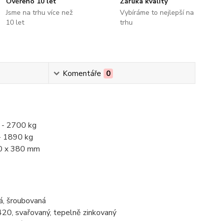
Ověřeno 10 let
Záruka kvality
Jsme na trhu více než
Vybíráme to nejlepší na
10 let
trhu
Komentáře
0
- 2700 kg
 1890 kg
0 x 380 mm
á, šroubovaná
 420, svařovaný, tepelně zinkovaný