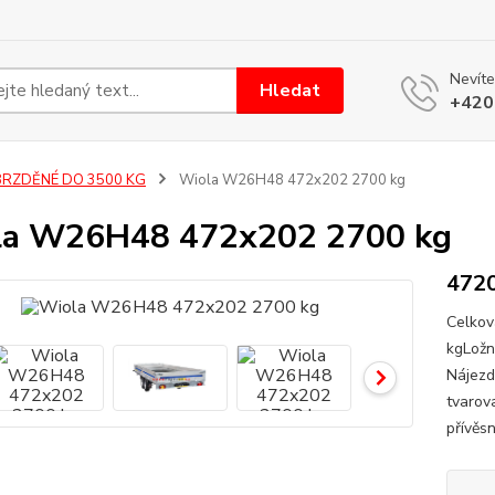
Nevíte
Hledat
+420
BRZDĚNÉ DO 3500 KG
Wiola W26H48 472x202 2700 kg
la W26H48 472x202 2700 kg
4720
Celkov
kgLožn
Nájezd
tvarov
přívěsn