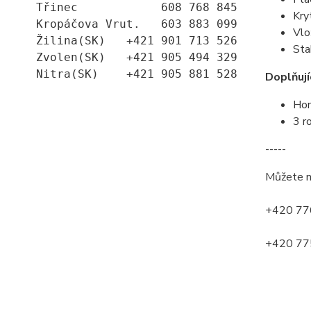
Třinec            608 768 845
Kry
Kropáčova Vrut.   603 883 099
Vlo
Žilina(SK)   +421 901 713 526
Sta
Zvolen(SK)   +421 905 494 329
Nitra(SK)    +421 905 881 528
Doplňují
Ho
3 r
-----
Můžete n
+420 776
+420 775