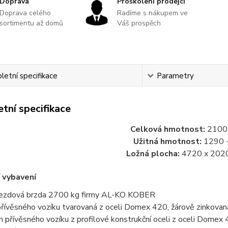
Doprava
Proškolení prodejci
Doprava celého
Radíme s nákupem ve
sortimentu až domů
Váš prospěch
etní specifikace
Parametry
tní specifikace
Celková hmotnost:
2100 
Užitná hmotnost:
1290 -
Ložná plocha:
4720 x 202
 vybavení
ezdová brzda 2700 kg firmy AL-KO KOBER
přívěsného vozíku
tvarovaná z oceli Domex 420, žárově zinkovan
m
p
řívěsného vozíku
z profilové konstrukční oceli z oceli Domex