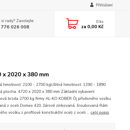
Přihlášení
 si rady? Zavolejte.
0
ks
za
0,00 Kč
 776 026 008
 x 2020 x 380 mm
á hmotnost: 2100 - 2700 kgUžitná hmotnost: 1290 - 1890
á plocha: 4720 x 2020 x 380 mm Základní vybavení
ová brzda 2700 kg firmy AL-KO KOBER Ój přívěsného vozíku
aná z oceli Domex 420, žárově zinkovaná, šroubovaná Rám
ého vozíku z profilové konstrukční oceli z oceli ...
celý popis