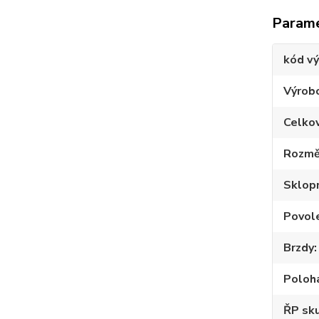
Param
kód v
Výrob
Celko
Rozmě
Sklop
Povole
Brzdy
Poloh
ŘP sku