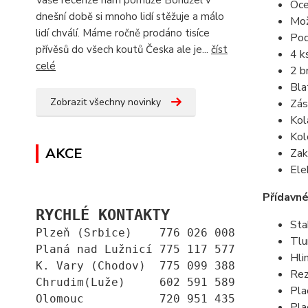
Oce
dnešní době si mnoho lidí stěžuje a málo
Mož
lidí chválí. Máme ročně prodáno tisíce
Po
přívěsů do všech koutů Česka ale je...
číst
4 k
celé
2 b
Bla
Zobrazit všechny novinky
Zás
Ko
Kol
AKCE
Zak
Ele
Přídavné
RYCHLÉ KONTAKTY
Sta
Plzeň (Srbice)    776 026 008
Tl
Planá nad Lužnicí 775 117 577
Hli
K. Vary (Chodov)  775 099 388
Rez
Chrudim(Luže)     602 591 589
Pla
Olomouc           720 951 435
Pla