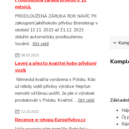
měsíců.
PRODLOUŽENÁ ZÁRUKA ROK NAVÍC Při
zakoupení jakéhokoliv přívěsu Brenderup v
období 13.11. 2023 až 31.12. 2023
získáte automaticky prodlouženou
Kompl
tovární...
číst celé
08.03.2023
Komple
Levný a přesto kvalitní hoby přívěsný
vozík
Německá kvalita vyrobena v Polsku. Kdo
už někdy viděl přívěsy výrobce Neptun
nemohl většinou uvěřit, že jde o výrobek
Základní
produkován v Polsku. Kvalitní, ...
číst celé
Náj
12.10.2022
Ój
Recenze e-shopu Europřívěsy.cz
Rá
Vaše recenze nám pomůže Bohužel v