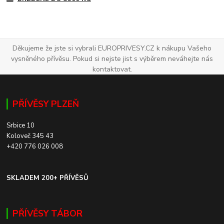
Děkujeme že jste si vybrali EUROPRIVESY.CZ k nákupu Vašeho
vysněného přívěsu. Pokud si nejste jist s výběrem neváhejte nás
kontaktovat.
PŘÍVĚSY PLZEŇ
Srbice 10
Koloveč 345 43
+420 776 026 008
SKLADEM 200+ PŘÍVĚSŮ
PŘÍVĚSY TÁBOR