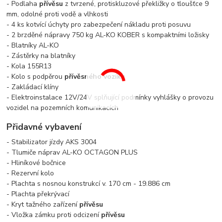
- Podlaha
přívěsu
z tvrzené, protiskluzové překližky o tloušťce 9
mm, odolné proti vodě a vlhkosti
- 4 ks kotvící úchyty pro zabezpečení nákladu proti posuvu
- 2 brzděné nápravy 750 kg AL-KO KOBER s kompaktními ložisky
- Blatníky AL-KO
- Zástěrky na blatníky
- Kola 155R13
- Kolo s podpěrou
přívěsného vozíku
- Zakládací klíny
- Elektroinstalace 12V/24V splňující podmínky vyhlášky o provozu
vozidel na pozemních komunikacích
Přidavné vybavení
- Stabilizator jízdy AKS 3004
- Tlumiče náprav AL-KO OCTAGON PLUS
- Hliníkové bočnice
- Rezervní kolo
- Plachta s nosnou konstrukcí v. 170 cm - 19.886 cm
- Plachta překrývací
- Kryt tažného zařízení
přívěsu
- Vložka zámku proti odcizení
přívěsu