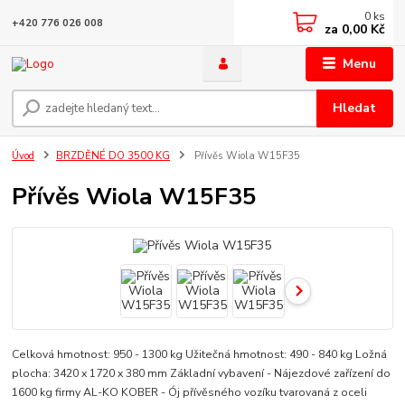
0
ks
+420 776 026 008
za
0,00 Kč
Menu
Hledat
Úvod
BRZDĚNÉ DO 3500 KG
Přívěs Wiola W15F35
Přívěs Wiola W15F35
Celková hmotnost: 950 - 1300 kg Užitečná hmotnost: 490 - 840 kg Ložná
plocha: 3420 x 1720 x 380 mm Základní vybavení - Nájezdové zařízení do
1600 kg firmy AL-KO KOBER - Ój přívěsného vozíku tvarovaná z oceli