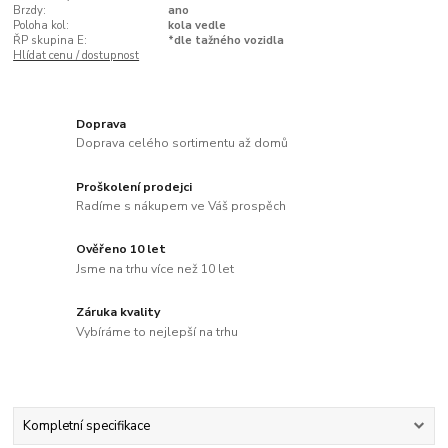
Brzdy:
ano
Poloha kol:
kola vedle
ŘP skupina E:
*dle tažného vozidla
Hlídat cenu / dostupnost
Doprava
Doprava celého sortimentu až domů
Proškolení prodejci
Radíme s nákupem ve Váš prospěch
Ověřeno 10 let
Jsme na trhu více než 10 let
Záruka kvality
Vybíráme to nejlepší na trhu
Kompletní specifikace