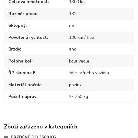
Celková hmotnost
1300 kg
Rozměr pneu
13"
Sklopný
ne
Povolená rychlost
130 km / hod
Brzdy
ano
Poloha kol
kola vedle
ŘP skupina E
*dle tažného vozidla
Materiál bočnic
pozink
Počet náprav
2x 750 kg
Zboží zařazeno v kategoriích
BRZDĚNÉ DO 3500 KG