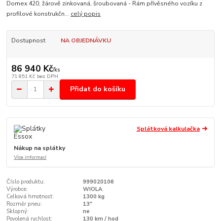
Domex 420, žárově zinkovaná, šroubovaná - Rám přívěsného vozíku z
profilové konstrukčn...
celý popis
Dostupnost
NA OBJEDNÁVKU
86 940 Kč
/
ks
71 851 Kč
bez DPH
Přidat do košíku
Splátková kalkulačka
Nákup na splátky
Více informací
Číslo produktu:
999020106
Výrobce:
WIOLA
Celková hmotnost:
1300 kg
Rozměr pneu:
13"
Sklopný:
ne
Povolená rychlost:
130 km / hod