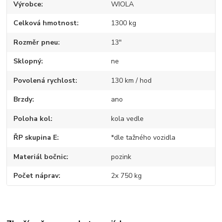
Výrobce
WIOLA
Celková hmotnost
1300 kg
Rozměr pneu
13"
Sklopný
ne
Povolená rychlost
130 km / hod
Brzdy
ano
Poloha kol
kola vedle
ŘP skupina E
*dle tažného vozidla
Materiál bočnic
pozink
Počet náprav
2x 750 kg