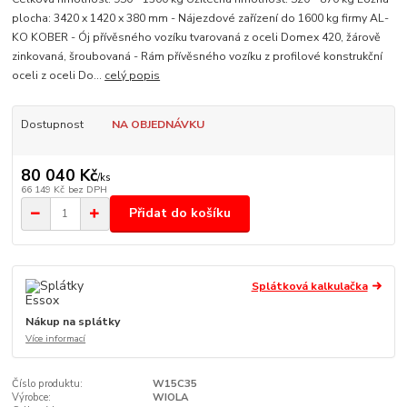
plocha: 3420 x 1420 x 380 mm - Nájezdové zařízení do 1600 kg firmy AL-
KO KOBER - Ój přívěsného vozíku tvarovaná z oceli Domex 420, žárově
zinkovaná, šroubovaná - Rám přívěsného vozíku z profilové konstrukční
oceli z oceli Do...
celý popis
Dostupnost
NA OBJEDNÁVKU
80 040 Kč
/
ks
66 149 Kč
bez DPH
Přidat do košíku
Splátková kalkulačka
Nákup na splátky
Více informací
Číslo produktu:
W15C35
Výrobce:
WIOLA