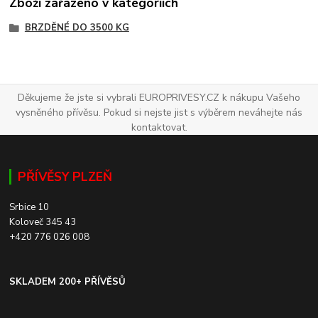
Zboží zařazeno v kategoriích
BRZDĚNÉ DO 3500 KG
Děkujeme že jste si vybrali EUROPRIVESY.CZ k nákupu Vašeho
vysněného přívěsu. Pokud si nejste jist s výběrem neváhejte nás
kontaktovat.
PŘÍVĚSY PLZEŇ
Srbice 10
Koloveč 345 43
+420 776 026 008
SKLADEM 200+ PŘÍVĚSŮ