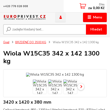
0
ks
+420 776 026 008
za
0,00 Kč
Menu
Hledat
Úvod
BRZDĚNÉ DO 3500 KG
Wiola W15C35 342 x 142 1300 kg
Wiola W15C35 342 x 142 1300
kg
3420 x 1420 x 380 mm
Celková hmotnost: 950 - 1300 kg Užitečná hmotnost: 520 - 870 kg Ložná