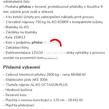
odnímatelné čelo
- Podlaha
přívěsu
z tvrzené, protiskluzové překližky o tloušťce 9
mm, odolné proti vodě a vlhkosti
- 4 ks kotvící úchyty pro zabezpečení nákladu proti posuvu
- 2 brzděné nápravy 750 kg AL-KO KOBER s kompaktními ložisky
- Blatníky AL-KO
- Zástěrky na blatníky
- Kola 155R13
- Kolo s podpěrou
přívěsného vozíku
- Zakládací klíny
- Elektroinstalace 12V/24V splňující podmínky vyhlášky o provozu
vozidel na pozemních komunikacích
Přidavné vybavení
- Celková hmotnost přívěsu 2600 kg - cena 68.666 Kč
- Stabilizator jízdy AKS 3004
- Tlumiče náprav AL-KO OCTAGON PLUS
- Hliníkové bočnice
- Rezervní kolo
- Plachta s nosnou konstrukcí v. 170 cm - 18.452 Kč
- Plachta překrývací