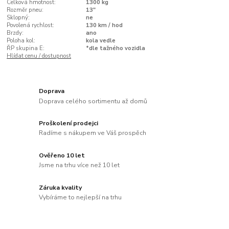
Celková hmotnost:
1300 kg
Rozměr pneu:
13"
Sklopný:
ne
Povolená rychlost:
130 km / hod
Brzdy:
ano
Poloha kol:
kola vedle
ŘP skupina E:
*dle tažného vozidla
Hlídat cenu / dostupnost
Doprava
Doprava celého sortimentu až domů
Proškolení prodejci
Radíme s nákupem ve Váš prospěch
Ověřeno 10 let
Jsme na trhu více než 10 let
Záruka kvality
Vybíráme to nejlepší na trhu