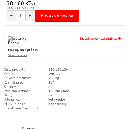
38 160 Kč
/
ks
31 537 Kč
bez DPH
Přidat do košíku
Splátková kalkulačka
Nákup na splátky
Více informací
Číslo produktu:
210.130.13N
Výrobce:
WIOLA
Celková hmotnost:
750 kg
Rozměr pneu:
13"
Sklopný:
ne
Povolená rychlost:
100 km / hod
Brzdy:
ne
Poloha kol:
kola vedle
ŘP skupina E:
nepotřebuji
Hlídat cenu / dostupnost
Doprava