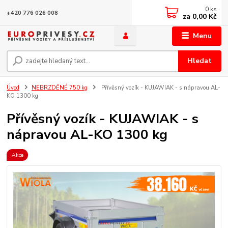
0
ks
+420 776 026 008
za
0,00 Kč
Menu
Hledat
Úvod
NEBRZDĚNÉ 750 kg
Přívěsný vozík - KUJAWIAK - s nápravou AL-
KO 1300 kg
Přívěsný vozík - KUJAWIAK - s
nápravou AL-KO 1300 kg
Akce