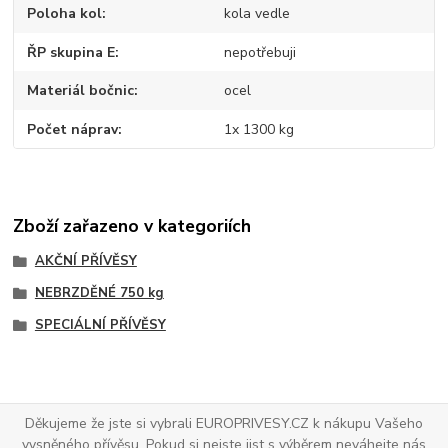
Poloha kol
kola vedle
ŘP skupina E
nepotřebuji
Materiál bočnic
ocel
Počet náprav
1x 1300 kg
Zboží zařazeno v kategoriích
AKČNÍ PŘÍVĚSY
NEBRZDĚNÉ 750 kg
SPECIÁLNÍ PŘÍVĚSY
Děkujeme že jste si vybrali EUROPRIVESY.CZ k nákupu Vašeho
vysněného přívěsu. Pokud si nejste jist s výběrem neváhejte nás