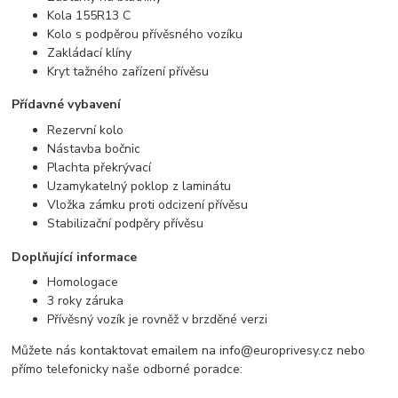
Kola 155R13 C
Kolo s podpěrou
přívěsného vozíku
Zakládací klíny
Kryt tažného zařízení
přívěsu
Přídavné vybavení
Rezervní kolo
Nástavba bočnic
Plachta překrývací
Uzamykatelný poklop z laminátu
Vložka zámku proti odcizení
přívěsu
Stabilizační podpěry
přívěsu
Doplňující informace
Homologace
3 roky záruka
Přívěsný vozík
je rovněž v brzděné verzi
Můžete nás kontaktovat emailem na info@europrivesy.cz nebo
přímo telefonicky naše odborné poradce: