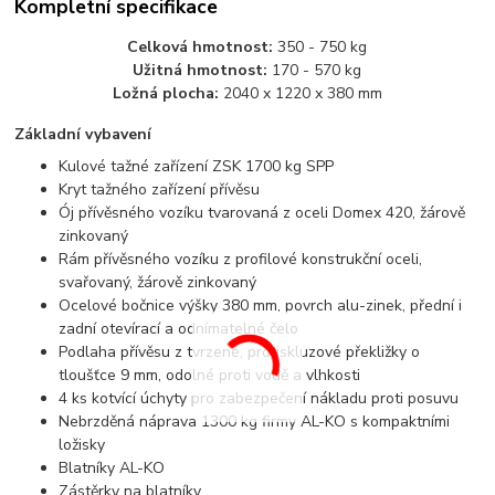
Kompletní specifikace
Celková hmotnost:
350 - 750 kg
Užitná hmotnost:
170 - 570 kg
Ložná plocha:
2040 x 1220 x 380 mm
Základní vybavení
Kulové tažné zařízení ZSK 1700 kg SPP
Kryt tažného zařízení
přívěsu
Ój
přívěsného vozíku
tvarovaná z oceli Domex 420, žárově
zinkovaný
Rám
přívěsného vozíku
z profilové konstrukční oceli,
svařovaný, žárově zinkovaný
Ocelové bočnice výšky 380 mm, povrch alu-zinek, přední i
zadní otevírací a odnímatelné čelo
Podlaha
přívěsu
z tvrzené, protiskluzové překližky o
tloušťce 9 mm, odolné proti vodě a vlhkosti
4 ks kotvící úchyty pro zabezpečení nákladu proti posuvu
Nebrzděná náprava 1300 kg firmy AL-KO s kompaktními
ložisky
Blatníky AL-KO
Zástěrky na blatníky