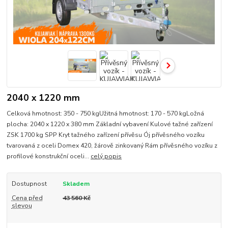
2040 x 1220 mm
Celková hmotnost: 350 - 750 kgUžitná hmotnost: 170 - 570 kgLožná
plocha: 2040 x 1220 x 380 mm Základní vybavení Kulové tažné zařízení
ZSK 1700 kg SPP Kryt tažného zařízení přívěsu Ój přívěsného vozíku
tvarovaná z oceli Domex 420, žárově zinkovaný Rám přívěsného vozíku z
profilové konstrukční oceli...
celý popis
Dostupnost
Skladem
Cena před
43 560 Kč
slevou