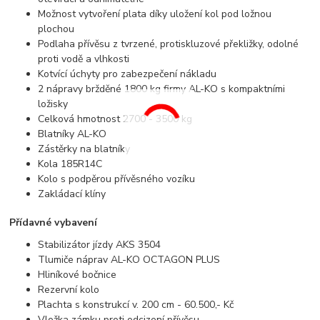
Možnost vytvoření plata díky uložení kol pod ložnou
plochou
Podlaha přívěsu z tvrzené, protiskluzové překližky, odolné
proti vodě a vlhkosti
Kotvící úchyty pro zabezpečení nákladu
2 nápravy bržděné 1800 kg firmy AL-KO s kompaktními
ložisky
Celková hmotnost 2700 - 3500 kg
Blatníky AL-KO
Zástěrky na blatníky
Kola 185R14C
Kolo s podpěrou přívěsného vozíku
Zakládací klíny
Přídavné vybavení
Stabilizátor jízdy AKS 3504
Tlumiče náprav AL-KO OCTAGON PLUS
Hliníkové bočnice
Rezervní kolo
Plachta s konstrukcí v. 200 cm - 60.500,- Kč
Vložka zámku proti odcizení přívěsu