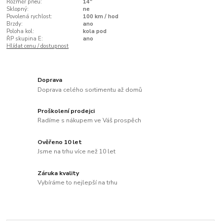
Rozměr pneu:
14"
Sklopný:
ne
Povolená rychlost:
100 km / hod
Brzdy:
ano
Poloha kol:
kola pod
ŘP skupina E:
ano
Hlídat cenu / dostupnost
Doprava
Doprava celého sortimentu až domů
Proškolení prodejci
Radíme s nákupem ve Váš prospěch
Ověřeno 10 let
Jsme na trhu více než 10 let
Záruka kvality
Vybíráme to nejlepší na trhu