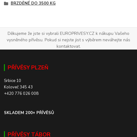
BRZDĚNÉ DO 3500 KG
Děkujeme že jste si vybrali EUROPRIVESY.CZ k nákupu Vašeho
vysněného přívěsu. Pokud si nejste jist s výběrem neváhejte nás
kontaktovat.
PŘÍVĚSY PLZEŇ
Srbice 10
Koloveč 345 43
+420 776 026 008
SKLADEM 200+ PŘÍVĚSŮ
PŘÍVĚSY TÁBOR