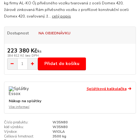
kg firmy AL-KO Ój přívěsného vozíku tvarovaná z oceli Domex 420,
žárově zinkovaná Rám přívěsného vozíku z profilové konstrukční oceli
Domex 420, svařovaný, ž...
celý popis
Dostupnost
NA OBJEDNÁVKU
223 380 Kč
/
ks
184 612 Kč
bez DPH
Přidat do košíku
Splátková kalkulačka
Nákup na splátky
Více informací
Číslo produktu:
W35N80
kód výrobku:
W35N80
Výrobce:
WIOLA
Celková hmotnost:
3500 kg