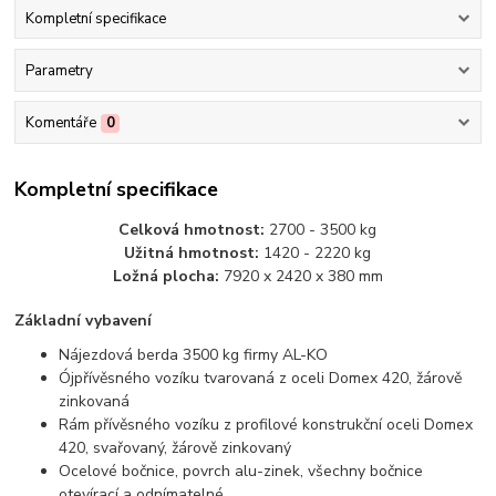
Kompletní specifikace
Parametry
Komentáře
0
Kompletní specifikace
Celková hmotnost:
2700 - 3500 kg
Užitná hmotnost:
1420 - 2220 kg
Ložná plocha:
7920 x 2420 x 380 mm
Základní vybavení
Nájezdová berda 3500 kg firmy AL-KO
Ój
přívěsného vozíku
tvarovaná z oceli Domex 420, žárově
zinkovaná
Rám přívěsného vozíku z profilové konstrukční oceli Domex
420, svařovaný, žárově zinkovaný
Ocelové bočnice, povrch alu-zinek, všechny bočnice
otevírací a odnímatelné